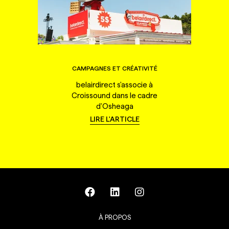
CAMPAGNES ET CRÉATIVITÉ
belairdirect s'associe à
Croissound dans le cadre
d'Osheaga
LIRE L'ARTICLE
À PROPOS