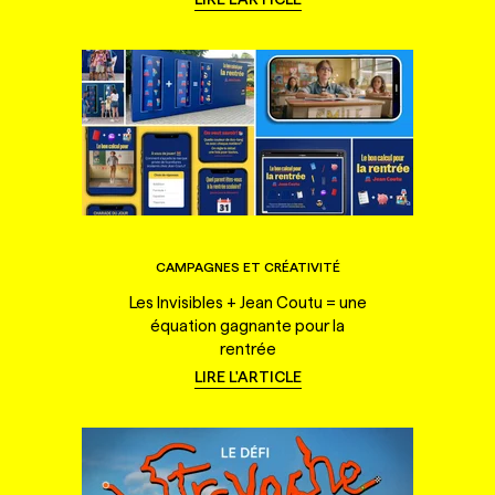
CAMPAGNES ET CRÉATIVITÉ
Les Invisibles + Jean Coutu = une
équation gagnante pour la
rentrée
LIRE L'ARTICLE