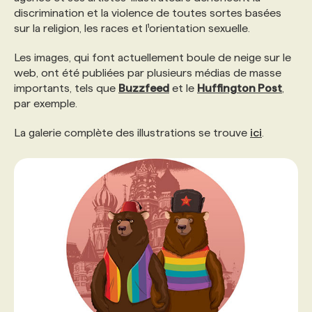
discrimination et la violence de toutes sortes basées
sur la religion, les races et l¹orientation sexuelle.
PROGRAMMES DE SUBVENTIONS
Les images, qui font actuellement boule de neige sur le
web, ont été publiées par plusieurs médias de masse
FAQ
importants, tels que
Buzzfeed
et le
Huffington Post
,
par exemple.
ANNONCEZ AVEC NOUS
La galerie complète des illustrations se trouve
ici
.