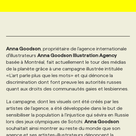
MARKETING ET COMMUNICATION
NOUVEAUX MANDATS
AFFICHEZ UN POSTE / TARIFS
CANDIDAT
BULLETIN RECRUTEMENT
NOS CONFÉRENCES
FORMATIONS
WEB & MÉDIAS SOCIAUX
VOIR LES OFFRES
AFFAIRES DE L'INDUSTRIE
CONSULTER LA CVTHÈQUE
INFOLETTRE PUBLICITÉ
FAQ
NOS FORMATIONS EN LIGNE
CHASSE DE TÊTE
Anna Goodson
, propriétaire de l'agence internationale
MARKETING DURABLE
PROFIL CANDIDAT
INITIATIVES NUMÉRIQUES
PROFIL ENTREPRISE
ANNONCEZ AVEC NOUS
ANNONCEZ AVEC NOUS
NOS PARCOURS DE FORMATIONS
SERVICE DE CHASSE DE TÊTE
d¹illustrateurs
Anna Goodson Illustration Agency
basée à Montréal, fait actuellement le tour des médias
de la planète grâce à une campagne illustrée intitulée
GEO/SEO
PRIX ET DISTINCTIONS
FAQ
FORMATIONS PERSONNALISÉES
NOS TARIFS
«L'art parle plus que les mots» et qui dénonce la
discrimination dont font preuve les autorités russes
quant aux droits des communautés gaies et lesbiennes.
ÉVÉNEMENTIEL
TENDANCES
ANNONCEZ AVEC NOUS
NOS FORMATEUR‧RICES
NOS EXPERTISES
La campagne, dont les visuels ont été créés par les
artistes de l'agence, a été développée dans le but de
NOS AUTEUR‧RICES
POURQUOI CHOISIR NOS FORMATIONS
FAQ
sensibiliser la population à l'injustice qui sévira en Russie
lors des jeux olympiques de Sotchi.
Anna Goodson
souhaitait ainsi montrer au reste du monde que son
NOS TARIFS
ANNONCEZ AVEC NOUS
agence et ses artistes-illustrateurs dénoncent la