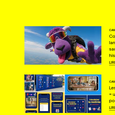
CAM
Co
la
sa
hi
LIR
CAM
Le
= 
po
LIR