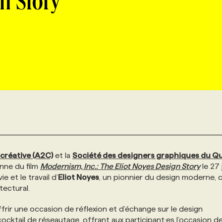
n Story
créative (A2C)
et la
Société des designers graphiques du Q
enne du film
Modernism, Inc.: The Eliot Noyes Design Story
le 27 
 et le travail d’
Eliot Noyes
, un pionnier du design moderne,
tectural.
ffrir une occasion de réflexion et d’échange sur le design
cocktail de réseautage, offrant aux participant·es l’occasion d