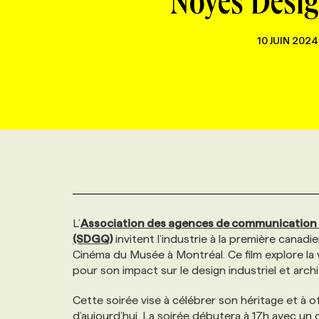
Noyes Desig
NOUVEAU!
RESSOURCES HUMAINES
NOMINATIONS
ANNONCEZ AVEC NOUS
BULLETIN FORMATION
EMPLOYEUR
CONFÉRENCES
10 JUIN 2024
MARKETING ET COMMUNICATION
NOUVEAUX MANDATS
AFFICHEZ UN POSTE / TARIFS
CANDIDAT
BULLETIN RECRUTEMENT
NOS CONFÉRENCES
FORMATIONS
WEB & MÉDIAS SOCIAUX
VOIR LES OFFRES
AFFAIRES DE L'INDUSTRIE
CONSULTER LA CVTHÈQUE
INFOLETTRE PUBLICITÉ
FAQ
NOS FORMATIONS EN LIGNE
CHASSE DE TÊTE
MARKETING DURABLE
PROFIL CANDIDAT
INITIATIVES NUMÉRIQUES
PROFIL ENTREPRISE
ANNONCEZ AVEC NOUS
ANNONCEZ AVEC NOUS
NOS PARCOURS DE FORMATIONS
SERVICE DE CHASSE DE TÊTE
GEO/SEO
PRIX ET DISTINCTIONS
FAQ
FORMATIONS PERSONNALISÉES
NOS TARIFS
L’
Association des agences de communication 
(SDGQ)
invitent l’industrie à la première canadi
ÉVÉNEMENTIEL
TENDANCES
ANNONCEZ AVEC NOUS
NOS FORMATEUR‧RICES
NOS EXPERTISES
Cinéma du Musée à Montréal. Ce film explore la vie
pour son impact sur le design industriel et archi
NOS AUTEUR‧RICES
POURQUOI CHOISIR NOS FORMATIONS
FAQ
Cette soirée vise à célébrer son héritage et à o
d’aujourd’hui. La soirée débutera à 17h avec un 