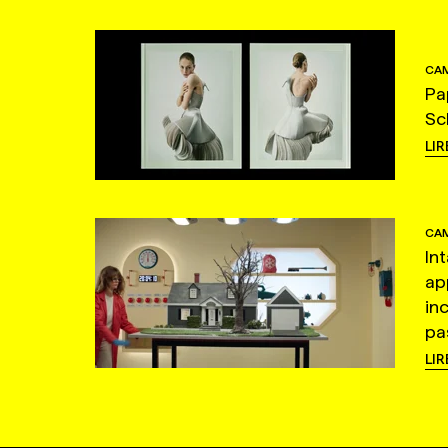
CAM
Pa
Sc
LIR
CAM
In
ap
in
pas
LIR