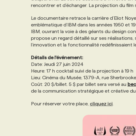
rencontrer et d’échanger. La projection du film s
NOS TARIFS
ANNONCEZ AVEC NOUS
Le documentaire retrace la carrière d’Eliot No
emblématique d’IBM dans les années 1950 et 1
PROGRAMMES DE SUBVENTIONS
IBM, ouvrant la voie à des géants du design co
propose un regard détaillé sur ses réalisations
l’innovation et la fonctionnalité redéfinissaient
FAQ
Détails de l'événement:
Date: Jeudi 27 juin 2024
ANNONCEZ AVEC NOUS
Heure: 17 h cocktail suivi de la projection à 19 h
Lieu: Cinéma du Musée, 1379-A, rue Sherbrook
Coût: 20 $/billet. 5 $ par billet sera versé au
bec
de la communication stratégique et créative d
Pour réserver votre place,
cliquez ici
.