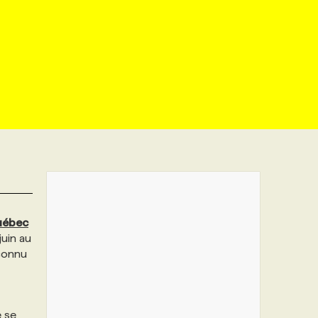
uébec
juin au
 connu
e se