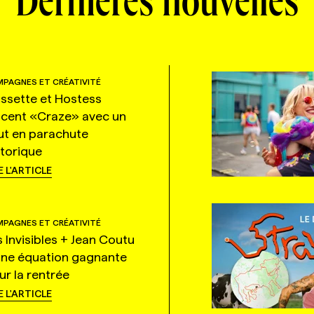
Dernières nouvelles
PAGNES ET CRÉATIVITÉ
ssette et Hostess
ncent «Craze» avec un
ut en parachute
storique
E L'ARTICLE
PAGNES ET CRÉATIVITÉ
s Invisibles + Jean Coutu
une équation gagnante
ur la rentrée
E L'ARTICLE