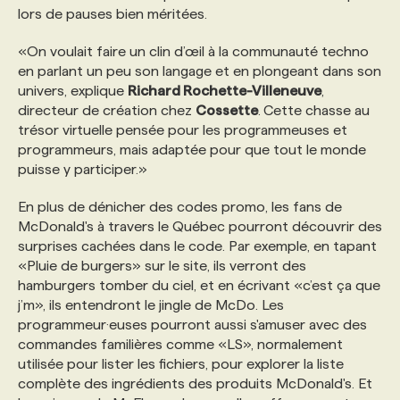
lors de pauses bien méritées.
PROGRAMMES DE SUBVENTIONS
«On voulait faire un clin d’œil à la communauté techno
en parlant un peu son langage et en plongeant dans son
univers, explique
Richard Rochette-Villeneuve
,
FAQ
directeur de création chez
Cossette
.
Cette chasse au
trésor virtuelle pensée pour les programmeuses et
programmeurs, mais adaptée pour que tout le monde
ANNONCEZ AVEC NOUS
puisse y participer.»
En plus de dénicher des codes promo, les fans de
McDonald's à travers le Québec pourront découvrir des
surprises cachées dans le code. Par exemple, en tapant
«Pluie de burgers» sur le site, ils verront des
hamburgers tomber du ciel, et en écrivant «c’est ça que
j’m», ils entendront le jingle de McDo. Les
programmeur·euses pourront aussi s'amuser avec des
commandes familières comme «LS», normalement
utilisée pour lister les fichiers, pour explorer la liste
complète des ingrédients des produits McDonald's. Et