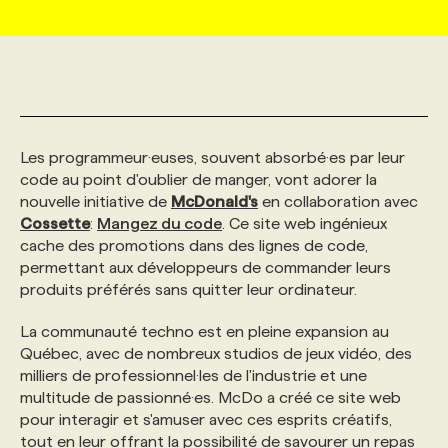
MARKETING ET COMMUNICATION
NOUVEAUX MANDATS
AFFICHEZ UN POSTE / TARIFS
CANDIDAT
BULLETIN RECRUTEMENT
NOS CONFÉRENCES
FORMATIONS
WEB & MÉDIAS SOCIAUX
VOIR LES OFFRES
AFFAIRES DE L'INDUSTRIE
CONSULTER LA CVTHÈQUE
INFOLETTRE PUBLICITÉ
FAQ
NOS FORMATIONS EN LIGNE
CHASSE DE TÊTE
Les programmeur·euses, souvent absorbé·es par leur
MARKETING DURABLE
PROFIL CANDIDAT
code au point d'oublier de manger, vont adorer la
INITIATIVES NUMÉRIQUES
PROFIL ENTREPRISE
ANNONCEZ AVEC NOUS
ANNONCEZ AVEC NOUS
NOS PARCOURS DE FORMATIONS
SERVICE DE CHASSE DE TÊTE
nouvelle initiative de
McDonald's
en collaboration avec
Cossette
:
Mangez du code
. Ce site web ingénieux
GEO/SEO
PRIX ET DISTINCTIONS
FAQ
FORMATIONS PERSONNALISÉES
NOS TARIFS
cache des promotions dans des lignes de code,
permettant aux développeurs de commander leurs
produits préférés sans quitter leur ordinateur.
ÉVÉNEMENTIEL
TENDANCES
ANNONCEZ AVEC NOUS
NOS FORMATEUR‧RICES
NOS EXPERTISES
La communauté techno est en pleine expansion au
Québec, avec de nombreux studios de jeux vidéo, des
NOS AUTEUR‧RICES
POURQUOI CHOISIR NOS FORMATIONS
FAQ
milliers de professionnel·les de l'industrie et une
multitude de passionné·es. McDo a créé ce site web
pour interagir et s'amuser avec ces esprits créatifs,
NOS TARIFS
ANNONCEZ AVEC NOUS
tout en leur offrant la possibilité de savourer un repas