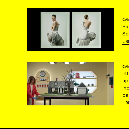
CAM
Pa
Sc
LIR
CAM
In
ap
in
pas
LIR