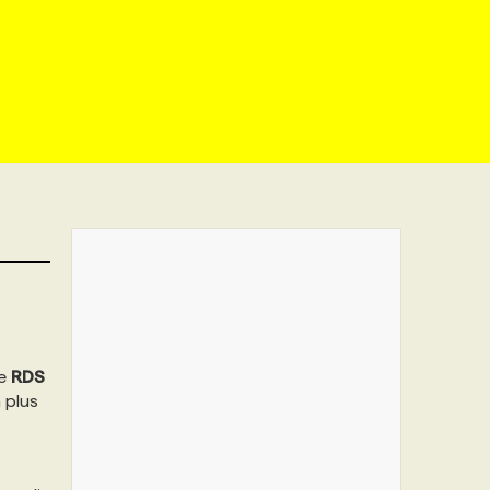
de
RDS
n plus