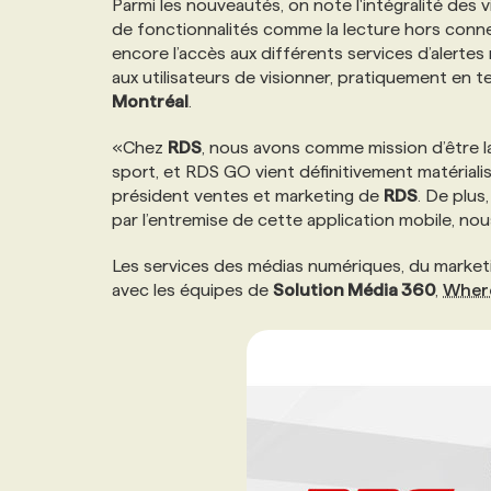
Parmi les nouveautés, on note l'intégralité des v
NOS TARIFS
ANNONCEZ AVEC NOUS
de fonctionnalités comme la lecture hors connex
encore l’accès aux différents services d’alerte
aux utilisateurs de visionner, pratiquement en 
PROGRAMMES DE SUBVENTIONS
Montréal
.
«Chez
RDS
, nous avons comme mission d’être 
FAQ
sport, et RDS GO vient définitivement matérial
président ventes et marketing de
RDS
. De plus
par l’entremise de cette application mobile, nou
ANNONCEZ AVEC NOUS
Les services des médias numériques, du marketin
avec les équipes de
Solution Média 360
,
Wher