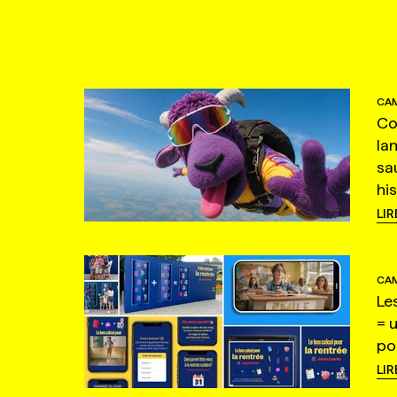
CAM
Co
la
sa
hi
LIR
CAM
Le
= 
po
LIR