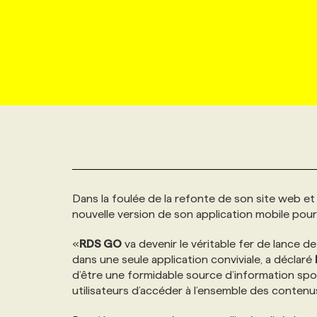
NOUVEAU!
RESSOURCES HUMAINES
NOMINATIONS
ANNONCEZ AVEC NOUS
BULLETIN FORMATION
EMPLOYEUR
CONFÉRENCES
MARKETING ET COMMUNICATION
NOUVEAUX MANDATS
AFFICHEZ UN POSTE / TARIFS
CANDIDAT
BULLETIN RECRUTEMENT
NOS CONFÉRENCES
FORMATIONS
WEB & MÉDIAS SOCIAUX
VOIR LES OFFRES
AFFAIRES DE L'INDUSTRIE
CONSULTER LA CVTHÈQUE
INFOLETTRE PUBLICITÉ
FAQ
NOS FORMATIONS EN LIGNE
CHASSE DE TÊTE
MARKETING DURABLE
PROFIL CANDIDAT
INITIATIVES NUMÉRIQUES
PROFIL ENTREPRISE
ANNONCEZ AVEC NOUS
ANNONCEZ AVEC NOUS
NOS PARCOURS DE FORMATIONS
SERVICE DE CHASSE DE TÊTE
Dans la foulée de la refonte de son site web et 
GEO/SEO
PRIX ET DISTINCTIONS
FAQ
FORMATIONS PERSONNALISÉES
NOS TARIFS
nouvelle version de son application mobile pour
ÉVÉNEMENTIEL
«
RDS GO
va devenir le véritable fer de lance 
TENDANCES
ANNONCEZ AVEC NOUS
NOS FORMATEUR‧RICES
NOS EXPERTISES
dans une seule application conviviale, a déclaré
d’être une formidable source d’information sport
NOS AUTEUR‧RICES
POURQUOI CHOISIR NOS FORMATIONS
FAQ
utilisateurs d’accéder à l’ensemble des conten