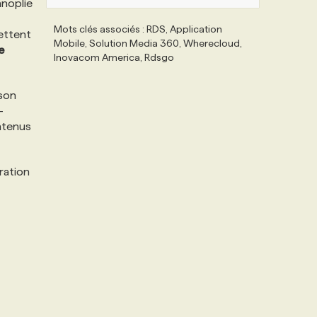
anoplie
Mots clés associés : RDS, Application
mettent
Mobile, Solution Media 360, Wherecloud,
e
Inovacom America, Rdsgo
 son
-
ontenus
ration