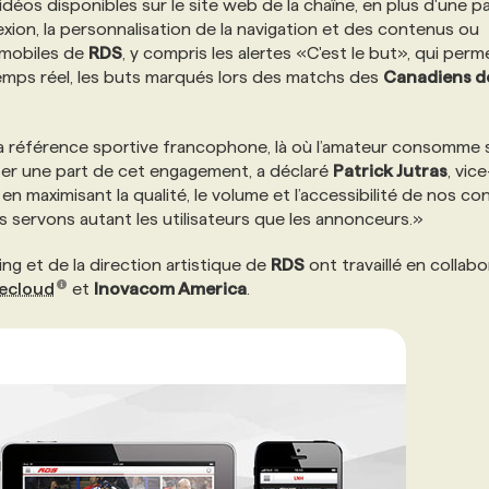
idéos disponibles sur le site web de la chaîne, en plus d'une p
ion, la personnalisation de la navigation et des contenus ou
s mobiles de
RDS
, y compris les alertes «C'est le but», qui per
temps réel, les buts marqués lors des matchs des
Canadiens d
la référence sportive francophone, là où l’amateur consomme
iser une part de cet engagement, a déclaré
Patrick Jutras
, vice
, en maximisant la qualité, le volume et l’accessibilité de nos c
s servons autant les utilisateurs que les annonceurs.»
g et de la direction artistique de
RDS
ont travaillé en collabo
ecloud
et
Inovacom America
.