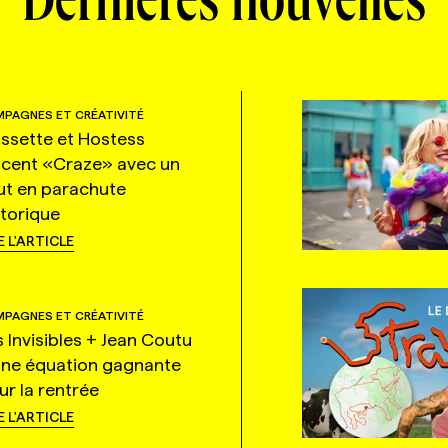
Dernières nouvelles
PAGNES ET CRÉATIVITÉ
ssette et Hostess
ncent «Craze» avec un
ut en parachute
storique
E L'ARTICLE
PAGNES ET CRÉATIVITÉ
s Invisibles + Jean Coutu
une équation gagnante
ur la rentrée
E L'ARTICLE