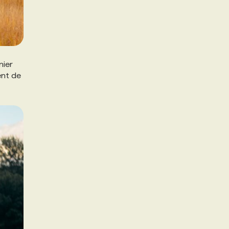
nier
ent de