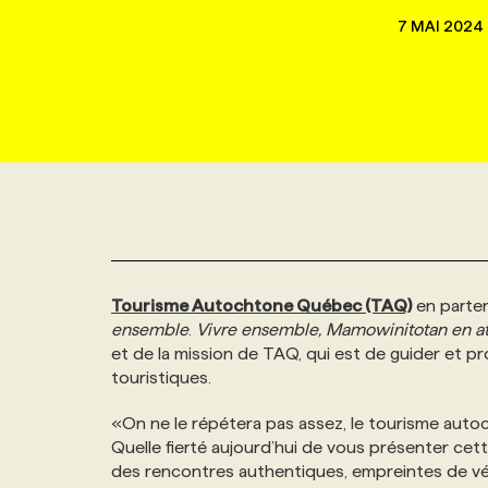
NOUVEAU!
7 MAI 2024
RESSOURCES HUMAINES
NOMINATIONS
ANNONCEZ AVEC NOUS
BULLETIN FORMATION
EMPLOYEUR
CONFÉRENCES
MARKETING ET COMMUNICATION
NOUVEAUX MANDATS
AFFICHEZ UN POSTE / TARIFS
CANDIDAT
BULLETIN RECRUTEMENT
NOS CONFÉRENCES
FORMATIONS
WEB & MÉDIAS SOCIAUX
VOIR LES OFFRES
AFFAIRES DE L'INDUSTRIE
CONSULTER LA CVTHÈQUE
INFOLETTRE PUBLICITÉ
FAQ
NOS FORMATIONS EN LIGNE
CHASSE DE TÊTE
MARKETING DURABLE
PROFIL CANDIDAT
INITIATIVES NUMÉRIQUES
PROFIL ENTREPRISE
ANNONCEZ AVEC NOUS
ANNONCEZ AVEC NOUS
NOS PARCOURS DE FORMATIONS
SERVICE DE CHASSE DE TÊTE
Tourisme Autochtone Québec (TAQ)
en parte
GEO/SEO
PRIX ET DISTINCTIONS
FAQ
FORMATIONS PERSONNALISÉES
NOS TARIFS
ensemble
.
Vivre ensemble, Mamowinitotan en 
et de la mission de TAQ, qui est de guider et 
ÉVÉNEMENTIEL
TENDANCES
ANNONCEZ AVEC NOUS
NOS FORMATEUR‧RICES
NOS EXPERTISES
touristiques.
«On ne le répétera pas assez, le tourisme auto
NOS AUTEUR‧RICES
POURQUOI CHOISIR NOS FORMATIONS
FAQ
Quelle fierté aujourd’hui de vous présenter ce
des rencontres authentiques, empreintes de vé