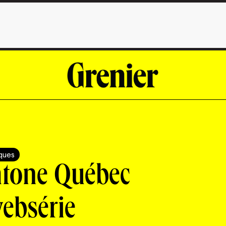
iques
htone Québec
ebsérie