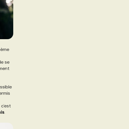
thème
de se
mment
ssible
ermis
 c’est
is
.