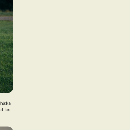
ehà:ka
t les