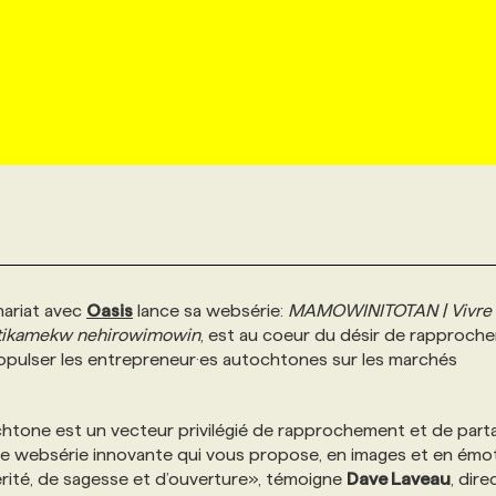
nariat avec
Oasis
lance sa websérie:
MAMOWINITOTAN | Vivre
atikamekw nehirowimowin
, est au coeur du désir de rapproch
propulser les entrepreneur·es autochtones sur les marchés
chtone est un vecteur privilégié de rapprochement et de part
tte websérie innovante qui vous propose, en images et en émot
rité, de sagesse et d’ouverture», témoigne
Dave Laveau
, dire