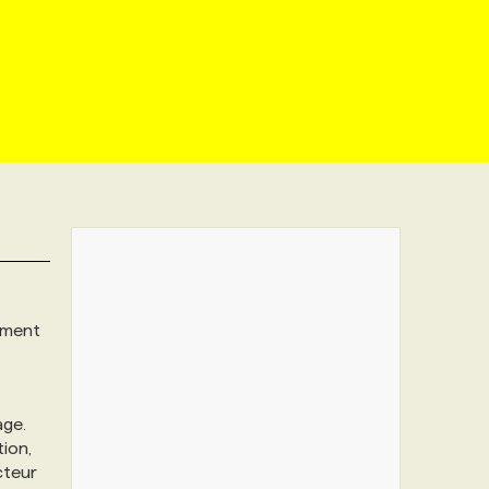
ement
age.
ion,
cteur