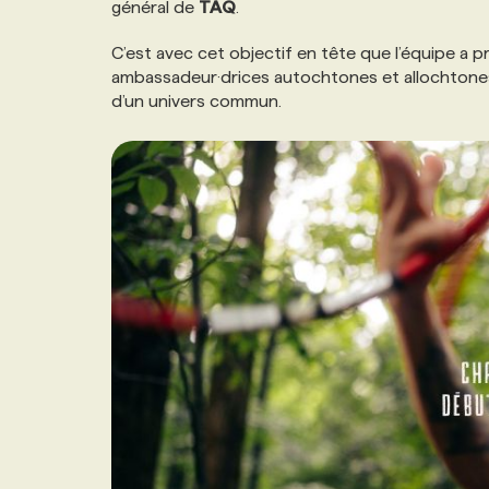
général de
TAQ
.
NOS TARIFS
ANNONCEZ AVEC NOUS
C’est avec cet objectif en tête que l’équipe a p
ambassadeur·drices autochtones et allochtones
PROGRAMMES DE SUBVENTIONS
d’un univers commun.
FAQ
ANNONCEZ AVEC NOUS