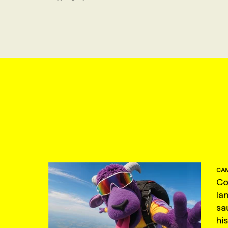
CAM
Co
la
sa
hi