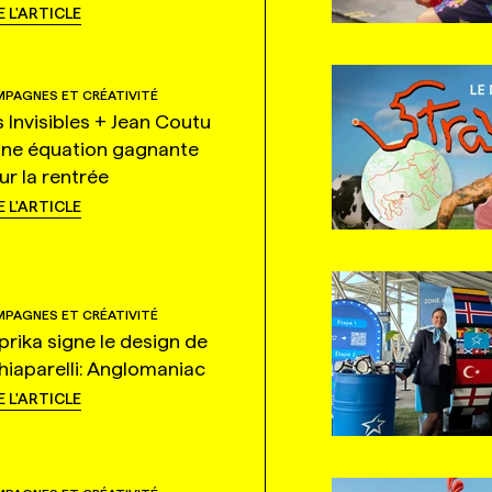
E L'ARTICLE
PAGNES ET CRÉATIVITÉ
s Invisibles + Jean Coutu
une équation gagnante
ur la rentrée
E L'ARTICLE
PAGNES ET CRÉATIVITÉ
prika signe le design de
hiaparelli: Anglomaniac
E L'ARTICLE