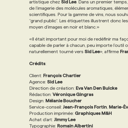
artistique chez
Sid Lee
. Dans un premier temps
NOS TARIFS
ANNONCEZ AVEC NOUS
de l’imagerie des molécules aromatiques, élémen
scientifiques. Pour la gamme de vins, nous sou
“grand public”. Les étiquettes illustrent donc l
PROGRAMMES DE SUBVENTIONS
moyen d’images en noir et blanc.»
«Il était important pour moi de redéfinir ma fa
FAQ
capable de parler à chacun, peu importe l’outil o
naturellement tourné vers
Sid Lee
», affirme
Fra
ANNONCEZ AVEC NOUS
Crédits
:
Client:
François Chartier
Agence:
Sid Lee
Direction de création:
Eva Van Den Bulcke
Rédaction:
Véronique Gingras
Design:
Mélanie Boucher
Service-conseil:
Jean-François Fortin
,
Marie-Èv
Production imprimée:
Graphiques M&H
Achat d’art:
Jimmy Lee
Typographie:
Romain Albertini