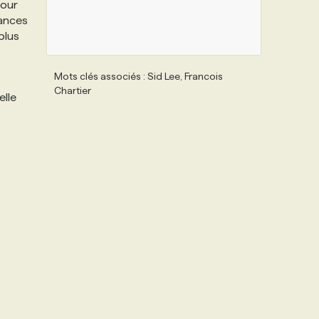
tour
sances
plus
Mots clés associés : Sid Lee, Francois
Chartier
elle