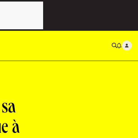
 sa
e à