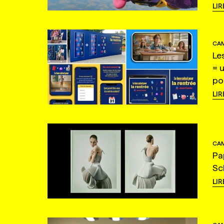
LIR
CAM
Le
= 
po
LIR
CAM
Pa
Sc
LIR