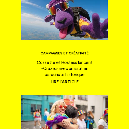
CAMPAGNES ET CRÉATIVITÉ
Cossette et Hostess lancent
«Craze» avec un saut en
parachute historique
LIRE L'ARTICLE