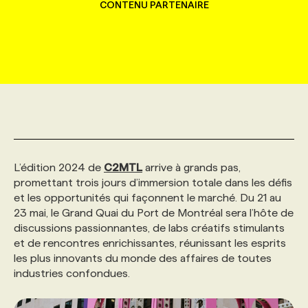
CONTENU PARTENAIRE
MARKETING ET COMMUNICATION
NOUVEAUX MANDATS
AFFICHEZ UN POSTE / TARIFS
CANDIDAT
BULLETIN RECRUTEMENT
NOS CONFÉRENCES
FORMATIONS
WEB & MÉDIAS SOCIAUX
VOIR LES OFFRES
AFFAIRES DE L'INDUSTRIE
CONSULTER LA CVTHÈQUE
INFOLETTRE PUBLICITÉ
FAQ
NOS FORMATIONS EN LIGNE
CHASSE DE TÊTE
MARKETING DURABLE
PROFIL CANDIDAT
INITIATIVES NUMÉRIQUES
PROFIL ENTREPRISE
ANNONCEZ AVEC NOUS
ANNONCEZ AVEC NOUS
NOS PARCOURS DE FORMATIONS
SERVICE DE CHASSE DE TÊTE
GEO/SEO
PRIX ET DISTINCTIONS
FAQ
L’édition 2024 de
FORMATIONS PERSONNALISÉES
NOS TARIFS
C2MTL
arrive à grands pas,
promettant trois jours d’immersion totale dans les défis
et les opportunités qui façonnent le marché. Du 21 au
ÉVÉNEMENTIEL
TENDANCES
ANNONCEZ AVEC NOUS
NOS FORMATEUR‧RICES
NOS EXPERTISES
23 mai, le Grand Quai du Port de Montréal sera l’hôte de
discussions passionnantes, de labs créatifs stimulants
et de rencontres enrichissantes, réunissant les esprits
NOS AUTEUR‧RICES
POURQUOI CHOISIR NOS FORMATIONS
FAQ
les plus innovants du monde des affaires de toutes
industries confondues.
NOS TARIFS
ANNONCEZ AVEC NOUS