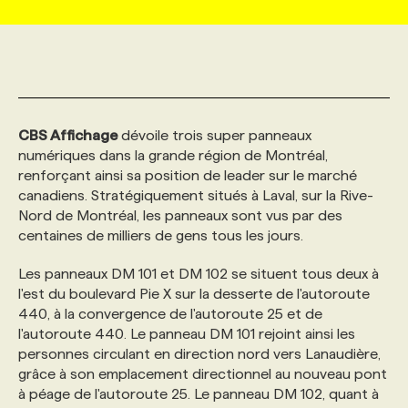
MARKETING ET COMMUNICATION
NOUVEAUX MANDATS
AFFICHEZ UN POSTE / TARIFS
CANDIDAT
BULLETIN RECRUTEMENT
NOS CONFÉRENCES
FORMATIONS
WEB & MÉDIAS SOCIAUX
VOIR LES OFFRES
AFFAIRES DE L'INDUSTRIE
CONSULTER LA CVTHÈQUE
INFOLETTRE PUBLICITÉ
FAQ
NOS FORMATIONS EN LIGNE
CHASSE DE TÊTE
CBS Affichage
dévoile trois super panneaux
numériques dans la grande région de Montréal,
MARKETING DURABLE
PROFIL CANDIDAT
INITIATIVES NUMÉRIQUES
PROFIL ENTREPRISE
ANNONCEZ AVEC NOUS
ANNONCEZ AVEC NOUS
NOS PARCOURS DE FORMATIONS
SERVICE DE CHASSE DE TÊTE
renforçant ainsi sa position de leader sur le marché
canadiens. Stratégiquement situés à Laval, sur la Rive-
Nord de Montréal, les panneaux sont vus par des
GEO/SEO
PRIX ET DISTINCTIONS
FAQ
FORMATIONS PERSONNALISÉES
NOS TARIFS
centaines de milliers de gens tous les jours.
Les panneaux DM 101 et DM 102 se situent tous deux à
ÉVÉNEMENTIEL
TENDANCES
ANNONCEZ AVEC NOUS
NOS FORMATEUR‧RICES
NOS EXPERTISES
l'est du boulevard Pie X sur la desserte de l'autoroute
440, à la convergence de l'autoroute 25 et de
l'autoroute 440. Le panneau DM 101 rejoint ainsi les
NOS AUTEUR‧RICES
POURQUOI CHOISIR NOS FORMATIONS
FAQ
personnes circulant en direction nord vers Lanaudière,
grâce à son emplacement directionnel au nouveau pont
à péage de l'autoroute 25. Le panneau DM 102, quant à
NOS TARIFS
ANNONCEZ AVEC NOUS