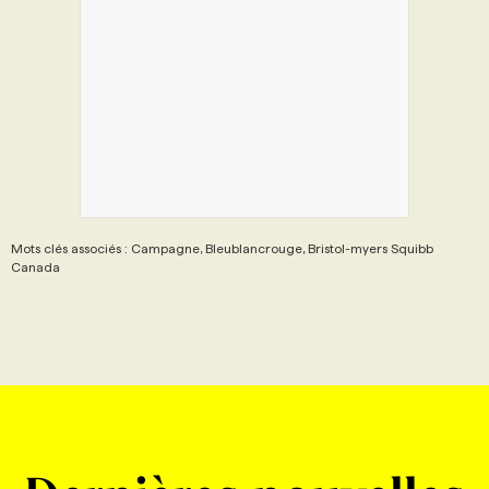
PROGRAMMES DE SUBVENTIONS
FAQ
ANNONCEZ AVEC NOUS
Mots clés associés : Campagne, Bleublancrouge, Bristol-myers Squibb
Canada