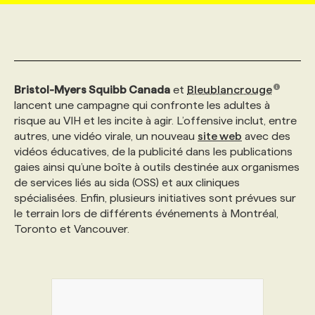
MARKETING ET COMMUNICATION
NOUVEAUX MANDATS
AFFICHEZ UN POSTE / TARIFS
CANDIDAT
BULLETIN RECRUTEMENT
NOS CONFÉRENCES
FORMATIONS
WEB & MÉDIAS SOCIAUX
VOIR LES OFFRES
AFFAIRES DE L'INDUSTRIE
CONSULTER LA CVTHÈQUE
INFOLETTRE PUBLICITÉ
FAQ
NOS FORMATIONS EN LIGNE
CHASSE DE TÊTE
Bristol-Myers Squibb Canada
et
Bleublancrouge
lancent une campagne qui confronte les adultes à
risque au VIH et les incite à agir. L’offensive inclut, entre
MARKETING DURABLE
PROFIL CANDIDAT
INITIATIVES NUMÉRIQUES
PROFIL ENTREPRISE
ANNONCEZ AVEC NOUS
ANNONCEZ AVEC NOUS
NOS PARCOURS DE FORMATIONS
SERVICE DE CHASSE DE TÊTE
autres, une vidéo virale, un nouveau
site web
avec des
vidéos éducatives, de la publicité dans les publications
gaies ainsi qu’une boîte à outils destinée aux organismes
GEO/SEO
PRIX ET DISTINCTIONS
FAQ
FORMATIONS PERSONNALISÉES
NOS TARIFS
de services liés au sida (OSS) et aux cliniques
spécialisées. Enfin, plusieurs initiatives sont prévues sur
le terrain lors de différents événements à Montréal,
ÉVÉNEMENTIEL
TENDANCES
ANNONCEZ AVEC NOUS
NOS FORMATEUR‧RICES
NOS EXPERTISES
Toronto et Vancouver.
NOS AUTEUR‧RICES
POURQUOI CHOISIR NOS FORMATIONS
FAQ
NOS TARIFS
ANNONCEZ AVEC NOUS