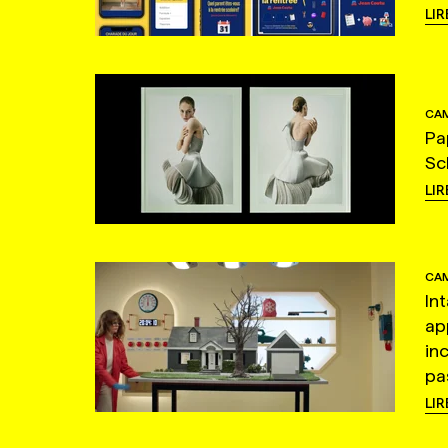
LIR
CAM
Pa
Sc
LIR
CAM
In
ap
in
pas
LIR