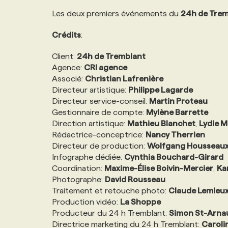
NOS TARIFS
ANNONCEZ AVEC NOUS
Les deux premiers événements du
24h de Trem
Crédits
:
PROGRAMMES DE SUBVENTIONS
Client:
24h de Tremblant
Agence:
CRI agence
FAQ
Associé:
Christian Lafrenière
Directeur artistique:
Philippe Lagarde
Directeur service-conseil:
Martin Proteau
ANNONCEZ AVEC NOUS
Gestionnaire de compte:
Mylène Barrette
Direction artistique:
Mathieu Blanchet
,
Lydie M
Rédactrice-conceptrice:
Nancy Therrien
Directeur de production:
Wolfgang Housseau
Infographe dédiée:
Cynthia Bouchard-Girard
Coordination:
Maxime-Élise Boivin-Mercier
,
Ka
Photographe:
David Rousseau
Traitement et retouche photo:
Claude Lemieu
Production vidéo:
La Shoppe
Producteur du 24 h Tremblant:
Simon St-Arna
Directrice marketing du 24 h Tremblant:
Caroli