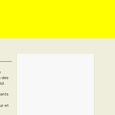
e
n des
o).
fants
ur et