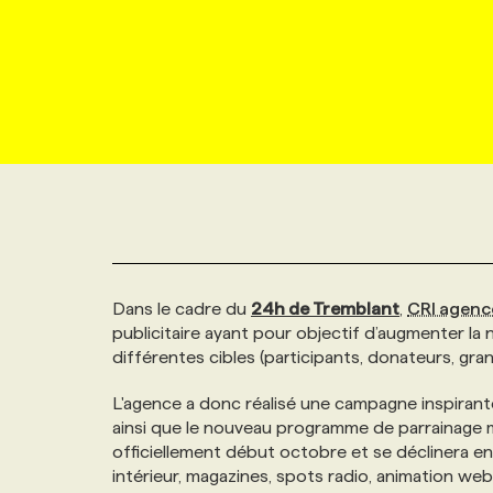
NOUVEAU!
RESSOURCES HUMAINES
NOMINATIONS
ANNONCEZ AVEC NOUS
BULLETIN FORMATION
EMPLOYEUR
CONFÉRENCES
MARKETING ET COMMUNICATION
NOUVEAUX MANDATS
AFFICHEZ UN POSTE / TARIFS
CANDIDAT
BULLETIN RECRUTEMENT
NOS CONFÉRENCES
FORMATIONS
WEB & MÉDIAS SOCIAUX
VOIR LES OFFRES
AFFAIRES DE L'INDUSTRIE
CONSULTER LA CVTHÈQUE
INFOLETTRE PUBLICITÉ
FAQ
NOS FORMATIONS EN LIGNE
CHASSE DE TÊTE
MARKETING DURABLE
PROFIL CANDIDAT
INITIATIVES NUMÉRIQUES
PROFIL ENTREPRISE
ANNONCEZ AVEC NOUS
ANNONCEZ AVEC NOUS
NOS PARCOURS DE FORMATIONS
SERVICE DE CHASSE DE TÊTE
Dans le cadre du
24h de Tremblant
,
CRI agenc
GEO/SEO
PRIX ET DISTINCTIONS
FAQ
FORMATIONS PERSONNALISÉES
NOS TARIFS
publicitaire ayant pour objectif d’augmenter la
différentes cibles (participants, donateurs, gran
ÉVÉNEMENTIEL
TENDANCES
ANNONCEZ AVEC NOUS
NOS FORMATEUR‧RICES
NOS EXPERTISES
L'agence a donc réalisé une campagne inspirante
ainsi que le nouveau programme de parrainage 
NOS AUTEUR‧RICES
POURQUOI CHOISIR NOS FORMATIONS
FAQ
officiellement début octobre et se déclinera en
intérieur, magazines, spots radio, animation web