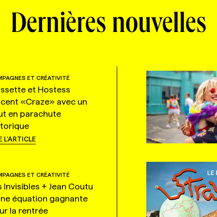
Dernières nouvelles
PAGNES ET CRÉATIVITÉ
ssette et Hostess
ncent «Craze» avec un
ut en parachute
storique
E L'ARTICLE
PAGNES ET CRÉATIVITÉ
s Invisibles + Jean Coutu
une équation gagnante
ur la rentrée