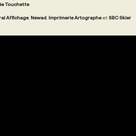
ée Touchette
ral Affichage
,
Newad
,
Imprimerie Artographe
et
SBC Skier