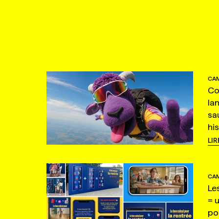
CAM
Co
la
sa
hi
LIR
CAM
Le
= 
po