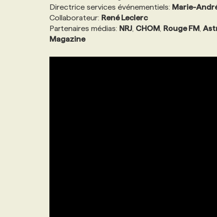
Directrice services événementiels:
Marie-Andr
Collaborateur:
René Leclerc
Partenaires médias:
NRJ
,
CHOM
,
Rouge FM
,
Ast
Magazine