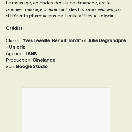
Le message, en ondes depuis ce dimanche, est le
premier message présentant des histoires vécues par
PROGRAMMES DE SUBVENTIONS
différents pharmaciens de famille affiliés à
Uniprix
.
Crédits
:
FAQ
Clients:
Yves Léveillé
,
Benoit Tardif
et
Julie Degrandpré
-
Uniprix
ANNONCEZ AVEC NOUS
Agence:
TANK
Production:
Cinélande
Son:
Boogie Studio