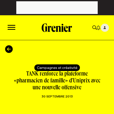
ACTUALITÉS
CATÉGORIES
MAGAZINE
Campagnes et créativité
TANK renforce la plateforme
TOUTES LES CATÉGORIES
CHRONIQUES
FORFAITS ABONNEMENT
INFOLETTRES
«pharmacien de famille» d'Uniprix avec
une nouvelle offensive
TOUTES LES CHRONIQUES
CAMPAGNES ET CRÉATIVITÉ
VOIR TOUTES LES PARUTIONS
INFOLETTRE EN BREF
EMPLOIS
30 SEPTEMBRE 2013
NOUVEAU!
RESSOURCES HUMAINES
NOMINATIONS
ANNONCEZ AVEC NOUS
BULLETIN FORMATION
EMPLOYEUR
CONFÉRENCES