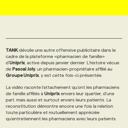
MARKETING ET COMMUNICATION
NOUVEAUX MANDATS
AFFICHEZ UN POSTE / TARIFS
CANDIDAT
BULLETIN RECRUTEMENT
NOS CONFÉRENCES
FORMATIONS
WEB & MÉDIAS SOCIAUX
VOIR LES OFFRES
AFFAIRES DE L'INDUSTRIE
CONSULTER LA CVTHÈQUE
INFOLETTRE PUBLICITÉ
FAQ
NOS FORMATIONS EN LIGNE
CHASSE DE TÊTE
TANK
dévoile une autre offensive publicitaire dans le
MARKETING DURABLE
PROFIL CANDIDAT
INITIATIVES NUMÉRIQUES
PROFIL ENTREPRISE
ANNONCEZ AVEC NOUS
ANNONCEZ AVEC NOUS
NOS PARCOURS DE FORMATIONS
SERVICE DE CHASSE DE TÊTE
cadre de la plateforme «pharmacien de famille»
d’
Uniprix
, active depuis janvier dernier. L’histoire vécue
de
Pascal Joly
GEO/SEO
, un pharmacien-propriétaire affilié au
PRIX ET DISTINCTIONS
FAQ
FORMATIONS PERSONNALISÉES
NOS TARIFS
Groupe Uniprix
, y est cette fois-ci présentée.
ÉVÉNEMENTIEL
La vidéo raconte l’attachement qu’ont les pharmaciens
TENDANCES
ANNONCEZ AVEC NOUS
NOS FORMATEUR‧RICES
NOS EXPERTISES
de famille affiliés à
Uniprix
envers leur quartier, d'une
part, mais aussi et surtout envers leurs patients. La
NOS AUTEUR‧RICES
POURQUOI CHOISIR NOS FORMATIONS
FAQ
reconstitution démontre encore une fois la relation
toute particulière et mutuellement appréciée
qu'entretiennent les pharmaciens avec leurs patients.
NOS TARIFS
ANNONCEZ AVEC NOUS