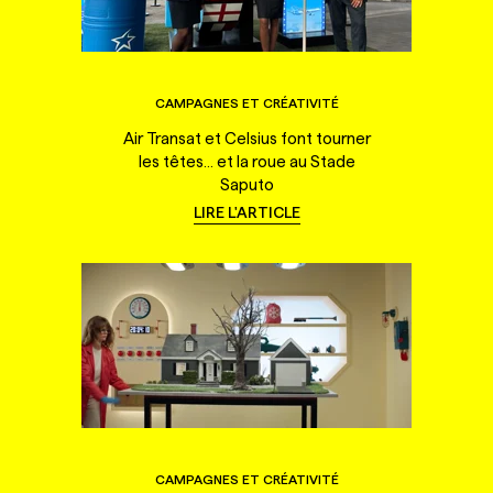
CAMPAGNES ET CRÉATIVITÉ
Air Transat et Celsius font tourner
les têtes... et la roue au Stade
Saputo
LIRE L'ARTICLE
CAMPAGNES ET CRÉATIVITÉ