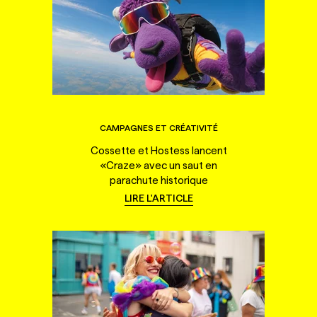
CAMPAGNES ET CRÉATIVITÉ
Cossette et Hostess lancent
«Craze» avec un saut en
parachute historique
LIRE L'ARTICLE