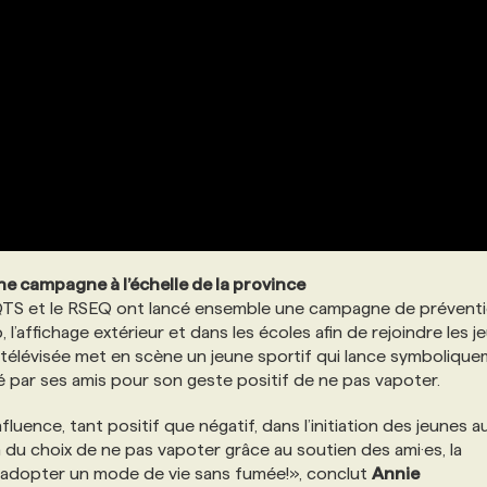
ne campagne à l’échelle de la province
CQTS et le RSEQ ont lancé ensemble une campagne de préventi
b, l’affichage extérieur et dans les écoles afin de rejoindre les 
ité télévisée met en scène un jeune sportif qui lance symboliqu
é par ses amis pour son geste positif de ne pas vapoter.
luence, tant positif que négatif, dans l’initiation des jeunes a
n du choix de ne pas vapoter grâce au soutien des ami·es, la
à adopter un mode de vie sans fumée!», conclut
Annie