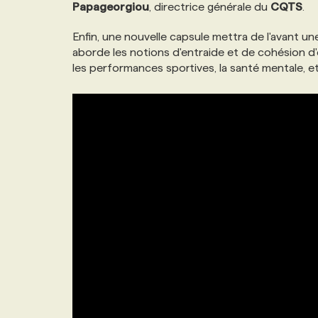
Papageorgiou
, directrice générale du
CQTS
.
Enfin, une nouvelle capsule mettra de l'avant un
aborde les notions d'entraide et de cohésion d'
les performances sportives, la santé mentale, et 