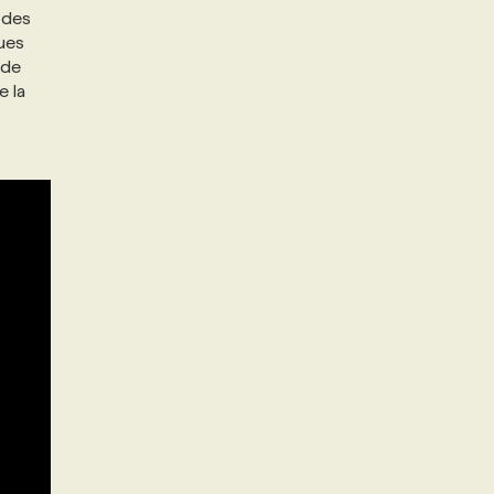
 des
ues
 de
e la