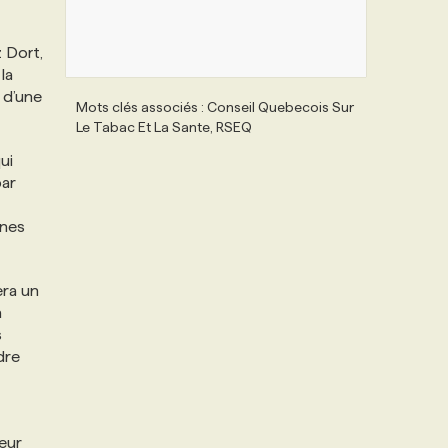
 Dort,
la
s d’une
Mots clés associés : Conseil Quebecois Sur
Le Tabac Et La Sante, RSEQ
ui
par
ines
era un
à
s
dre
leur