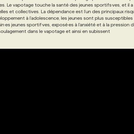
 Le vapotage touche la santé des jeunes sportifs·ves, et il a
es et collectives. La dépendance est l’un des principaux risq
loppement à l’adolescence, les jeunes sont plus susceptibles
es jeunes sportif·ves, exposé·es à l’anxiété et à la pression d
ulagement dans le vapotage et ainsi en subissent