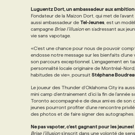
NOS TARIFS
ANNONCEZ AVEC NOUS
Luguentz Dort, un ambassadeur aux ambitions 
Fondateur de la Maizon Dort, qui met de l’avant
aussi ambassadeur de
Tel-Jeunes
, est un modèle
PROGRAMMES DE SUBVENTIONS
campagne
Brise l’illusion
en s’adressant aux jeune
vie sans vapotage.
FAQ
«C’est une chance pour nous de pouvoir compter 
endosse notre message sur les bienfaits d’une v
son parcours exceptionnel. L’engagement en tan
ANNONCEZ AVEC NOUS
personnalité locale originaire de Montréal-Nord, 
habitudes de vie», poursuit
Stéphane Boudrea
Le joueur des Thunder d’Oklahoma City ira aussi
mini camp d’entrainement d’ici la fin de l’année 
Toronto accompagné·e de deux ami·es de son cho
jeunes pourront profiter d’une rencontre privilé
des photos et de faire signer des autographes.
Ne pas vapoter, c’est gagnant pour les jeunes!
Brise l’illusion
s’inscrit dans une volonté de sens