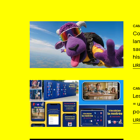
CAM
Co
la
sa
hi
LIR
CAM
Le
= 
po
LIR