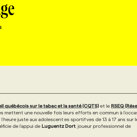
age
4
il québécois sur le tabac et la santé (CQTS)
et le
RSEQ (Rés
es mettent une nouvelle fois leurs efforts en commun à l’occa
’heure juste aux adolescent·es sportif·ves de 13 à 17 ans sur l
ficie de l’appui de
Luguentz Dort
, joueur professionnel de