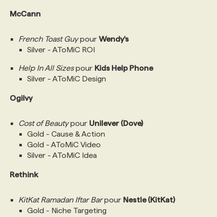
McCann
French Toast Guy
pour
Wendy's
Silver - AToMiC ROI
Help In All Sizes
pour
Kids Help Phone
Silver - AToMiC Design
Ogilvy
Cost of Beauty
pour
Unilever (Dove)
Gold - Cause & Action
Gold - AToMiC Video
Silver - AToMiC Idea
Rethink
KitKat Ramadan Iftar Bar
pour
Nestle (KitKat)
Gold - Niche Targeting