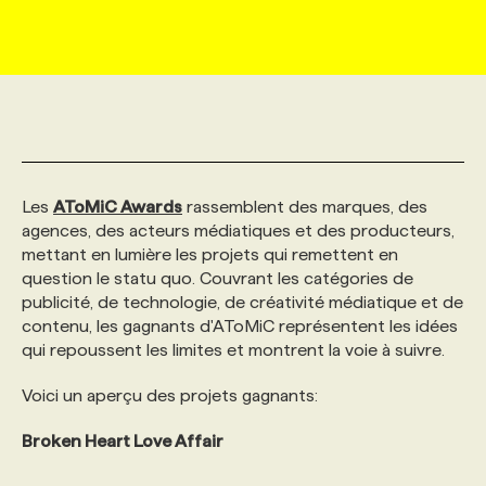
MARKETING ET COMMUNICATION
NOUVEAUX MANDATS
AFFICHEZ UN POSTE / TARIFS
CANDIDAT
BULLETIN RECRUTEMENT
NOS CONFÉRENCES
FORMATIONS
WEB & MÉDIAS SOCIAUX
VOIR LES OFFRES
AFFAIRES DE L'INDUSTRIE
CONSULTER LA CVTHÈQUE
INFOLETTRE PUBLICITÉ
FAQ
NOS FORMATIONS EN LIGNE
CHASSE DE TÊTE
MARKETING DURABLE
PROFIL CANDIDAT
INITIATIVES NUMÉRIQUES
PROFIL ENTREPRISE
ANNONCEZ AVEC NOUS
ANNONCEZ AVEC NOUS
NOS PARCOURS DE FORMATIONS
SERVICE DE CHASSE DE TÊTE
Les
AToMiC Awards
rassemblent des marques, des
agences, des acteurs médiatiques et des producteurs,
mettant en lumière les projets qui remettent en
GEO/SEO
PRIX ET DISTINCTIONS
FAQ
FORMATIONS PERSONNALISÉES
NOS TARIFS
question le statu quo. Couvrant les catégories de
publicité, de technologie, de créativité médiatique et de
contenu, les gagnants d'AToMiC représentent les idées
ÉVÉNEMENTIEL
TENDANCES
ANNONCEZ AVEC NOUS
NOS FORMATEUR‧RICES
NOS EXPERTISES
qui repoussent les limites et montrent la voie à suivre.
Voici un aperçu des projets gagnants:
NOS AUTEUR‧RICES
POURQUOI CHOISIR NOS FORMATIONS
FAQ
Broken Heart Love Affair
NOS TARIFS
ANNONCEZ AVEC NOUS