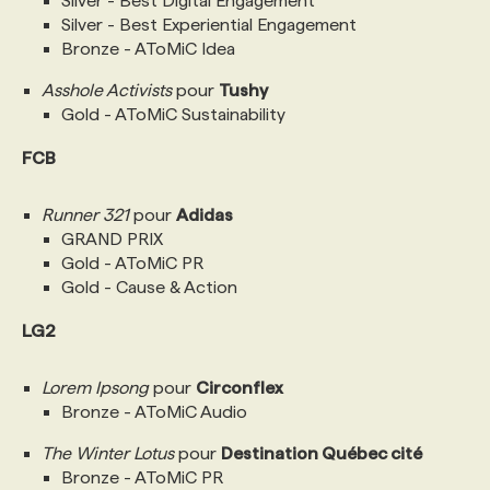
Silver - Best Digital Engagement
Silver - Best Experiential Engagement
Bronze - AToMiC Idea
Asshole Activists
pour
Tushy
Gold - AToMiC Sustainability
FCB
Runner 321
pour
Adidas
GRAND PRIX
Gold - AToMiC PR
Gold - Cause & Action
LG2
Lorem Ipsong
pour
Circonflex
Bronze - AToMiC Audio
The Winter Lotus
pour
Destination Québec cité
Bronze - AToMiC PR