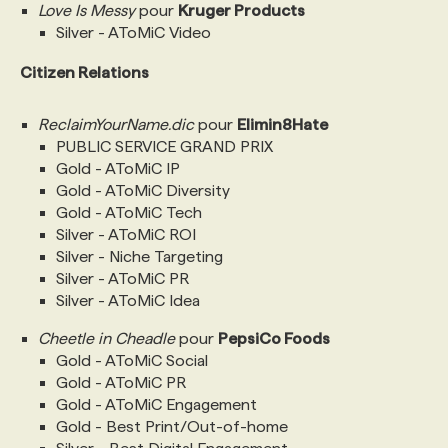
Love Is Messy
pour
Kruger Products
Silver - AToMiC Video
PROGRAMMES DE SUBVENTIONS
Citizen Relations
FAQ
ReclaimYourName.dic
pour
Elimin8Hate
PUBLIC SERVICE GRAND PRIX
Gold - AToMiC IP
ANNONCEZ AVEC NOUS
Gold - AToMiC Diversity
Gold - AToMiC Tech
Silver - AToMiC ROI
Silver - Niche Targeting
Silver - AToMiC PR
Silver - AToMiC Idea
Cheetle in Cheadle
pour
PepsiCo Foods
Gold - AToMiC Social
Gold - AToMiC PR
Gold - AToMiC Engagement
Gold - Best Print/Out-of-home