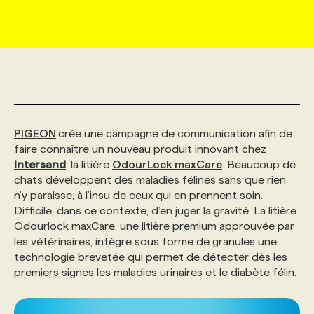
MARKETING ET COMMUNICATION
NOUVEAUX MANDATS
AFFICHEZ UN POSTE / TARIFS
CANDIDAT
BULLETIN RECRUTEMENT
NOS CONFÉRENCES
FORMATIONS
WEB & MÉDIAS SOCIAUX
VOIR LES OFFRES
AFFAIRES DE L'INDUSTRIE
CONSULTER LA CVTHÈQUE
INFOLETTRE PUBLICITÉ
FAQ
NOS FORMATIONS EN LIGNE
CHASSE DE TÊTE
MARKETING DURABLE
PROFIL CANDIDAT
INITIATIVES NUMÉRIQUES
PROFIL ENTREPRISE
ANNONCEZ AVEC NOUS
ANNONCEZ AVEC NOUS
NOS PARCOURS DE FORMATIONS
SERVICE DE CHASSE DE TÊTE
PIGEON
crée une campagne de communication afin de
faire connaître un nouveau produit innovant chez
Intersand
: la litière
OdourLock maxCare
. Beaucoup de
GEO/SEO
PRIX ET DISTINCTIONS
FAQ
FORMATIONS PERSONNALISÉES
NOS TARIFS
chats développent des maladies félines sans que rien
n’y paraisse, à l’insu de ceux qui en prennent soin.
Difficile, dans ce contexte, d’en juger la gravité. La litière
ÉVÉNEMENTIEL
TENDANCES
ANNONCEZ AVEC NOUS
NOS FORMATEUR‧RICES
NOS EXPERTISES
Odourlock maxCare, une litière premium approuvée par
les vétérinaires, intègre sous forme de granules une
technologie brevetée qui permet de détecter dès les
NOS AUTEUR‧RICES
POURQUOI CHOISIR NOS FORMATIONS
FAQ
premiers signes les maladies urinaires et le diabète félin.
NOS TARIFS
ANNONCEZ AVEC NOUS