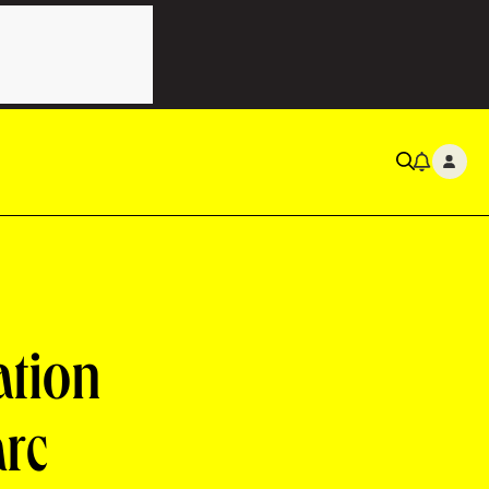
ation
arc