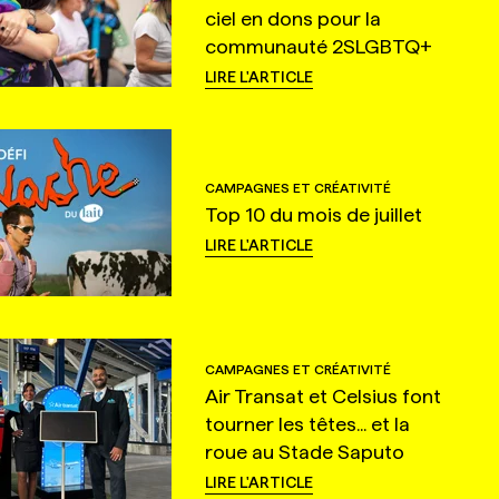
ciel en dons pour la
communauté 2SLGBTQ+
LIRE L'ARTICLE
CAMPAGNES ET CRÉATIVITÉ
Top 10 du mois de juillet
LIRE L'ARTICLE
CAMPAGNES ET CRÉATIVITÉ
Air Transat et Celsius font
tourner les têtes... et la
roue au Stade Saputo
LIRE L'ARTICLE