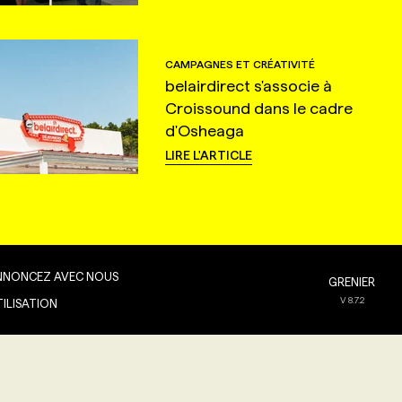
CAMPAGNES ET CRÉATIVITÉ
belairdirect s'associe à
Croissound dans le cadre
d'Osheaga
LIRE L'ARTICLE
NNONCEZ AVEC NOUS
GRENIER
V
8.7.2
TILISATION