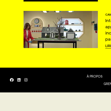
CAM
In
ap
in
pas
LIR
À PROPOS
GREN