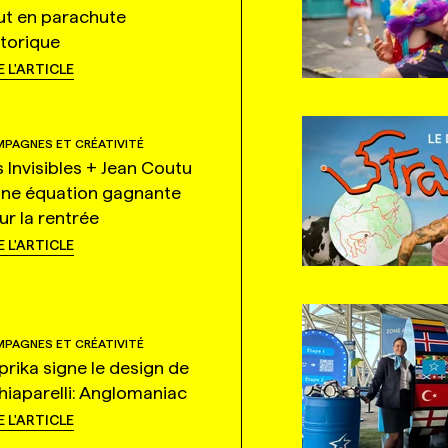
ut en parachute
storique
E L'ARTICLE
PAGNES ET CRÉATIVITÉ
s Invisibles + Jean Coutu
une équation gagnante
ur la rentrée
E L'ARTICLE
PAGNES ET CRÉATIVITÉ
prika signe le design de
hiaparelli: Anglomaniac
E L'ARTICLE