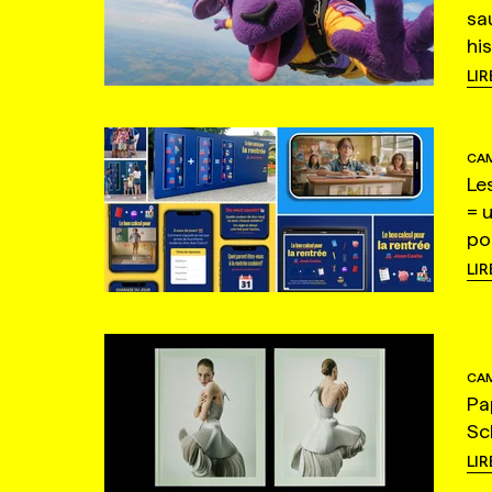
sa
hi
LIR
CAM
Le
= 
po
LIR
CAM
Pa
Sc
LIR