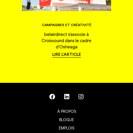
CAMPAGNES ET CRÉATIVITÉ
belairdirect s'associe à
Croissound dans le cadre
d'Osheaga
LIRE L'ARTICLE
À PROPOS
BLOGUE
EMPLOIS