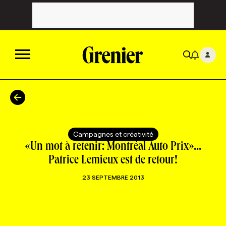
ACTUALITÉS
CATÉGORIES
MAGAZINE
Campagnes et créativité
«Un mot à retenir: Montréal Auto Prix»...
TOUTES LES CATÉGORIES
CHRONIQUES
FORFAITS ABONNEMENT
INFOLETTRES
Patrice Lemieux est de retour!
23 SEPTEMBRE 2013
TOUTES LES CHRONIQUES
CAMPAGNES ET CRÉATIVITÉ
VOIR TOUTES LES PARUTIONS
INFOLETTRE EN BREF
EMPLOIS
NOUVEAU!
RESSOURCES HUMAINES
NOMINATIONS
ANNONCEZ AVEC NOUS
BULLETIN FORMATION
EMPLOYEUR
CONFÉRENCES