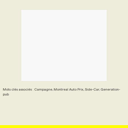
PROGRAMMES DE SUBVENTIONS
FAQ
ANNONCEZ AVEC NOUS
Mots clés associés : Campagne, Montreal Auto Prix, Side-Car, Generation-
pub