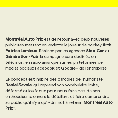
MARKETING ET COMMUNICATION
NOUVEAUX MANDATS
AFFICHEZ UN POSTE / TARIFS
CANDIDAT
BULLETIN RECRUTEMENT
NOS CONFÉRENCES
FORMATIONS
WEB & MÉDIAS SOCIAUX
VOIR LES OFFRES
AFFAIRES DE L'INDUSTRIE
CONSULTER LA CVTHÈQUE
INFOLETTRE PUBLICITÉ
FAQ
NOS FORMATIONS EN LIGNE
CHASSE DE TÊTE
Montréal Auto Prix
est de retour avec deux nouvelles
publicités mettant en vedette le joueur de hockey fictif
MARKETING DURABLE
PROFIL CANDIDAT
INITIATIVES NUMÉRIQUES
PROFIL ENTREPRISE
ANNONCEZ AVEC NOUS
ANNONCEZ AVEC NOUS
NOS PARCOURS DE FORMATIONS
SERVICE DE CHASSE DE TÊTE
Patrice Lemieux
. Réalisée par les agences
Side-Car
et
Génération-Pub
, la campagne sera déclinée en
télévision, en radio ainsi que sur les plateformes de
GEO/SEO
PRIX ET DISTINCTIONS
FAQ
FORMATIONS PERSONNALISÉES
NOS TARIFS
médias sociaux
Facebook
et
Google+
de l’entreprise.
Le concept est inspiré des parodies de l’humoriste
ÉVÉNEMENTIEL
TENDANCES
ANNONCEZ AVEC NOUS
NOS FORMATEUR‧RICES
NOS EXPERTISES
Daniel Savoie
, qui reprend son vocabulaire limité,
déformé et loufoque pour nous faire part de son
enthousiasme envers le détaillant et faire comprendre
NOS AUTEUR‧RICES
POURQUOI CHOISIR NOS FORMATIONS
FAQ
au public qu’il n’y a qu’ «Un mot à retenir:
Montréal Auto
Prix
».
NOS TARIFS
ANNONCEZ AVEC NOUS