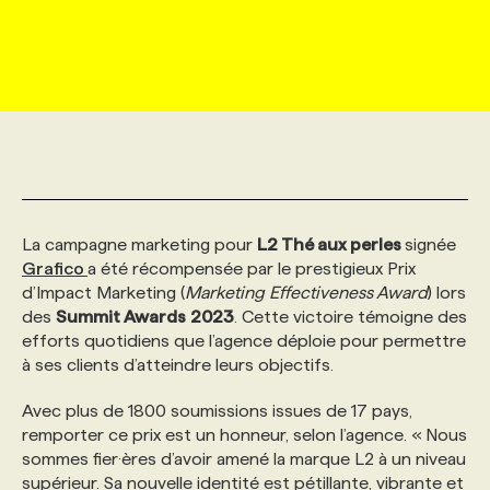
MARKETING ET COMMUNICATION
NOUVEAUX MANDATS
AFFICHEZ UN POSTE / TARIFS
CANDIDAT
BULLETIN RECRUTEMENT
NOS CONFÉRENCES
FORMATIONS
WEB & MÉDIAS SOCIAUX
VOIR LES OFFRES
AFFAIRES DE L'INDUSTRIE
CONSULTER LA CVTHÈQUE
INFOLETTRE PUBLICITÉ
FAQ
NOS FORMATIONS EN LIGNE
CHASSE DE TÊTE
MARKETING DURABLE
PROFIL CANDIDAT
INITIATIVES NUMÉRIQUES
PROFIL ENTREPRISE
ANNONCEZ AVEC NOUS
ANNONCEZ AVEC NOUS
NOS PARCOURS DE FORMATIONS
SERVICE DE CHASSE DE TÊTE
La campagne marketing pour
L2 Thé aux perles
signée
GEO/SEO
PRIX ET DISTINCTIONS
FAQ
FORMATIONS PERSONNALISÉES
NOS TARIFS
Grafico
a été récompensée par le prestigieux Prix
d’Impact Marketing (
Marketing Effectiveness Award
) lors
des
Summit Awards
2023
. Cette victoire témoigne des
ÉVÉNEMENTIEL
TENDANCES
ANNONCEZ AVEC NOUS
NOS FORMATEUR‧RICES
NOS EXPERTISES
efforts quotidiens que l’agence déploie pour permettre
à ses clients d’atteindre leurs objectifs.
NOS AUTEUR‧RICES
POURQUOI CHOISIR NOS FORMATIONS
FAQ
Avec plus de 1800 soumissions issues de 17 pays,
remporter ce prix est un honneur, selon l’agence. « Nous
sommes fier·ères d’avoir amené la marque L2 à un niveau
NOS TARIFS
ANNONCEZ AVEC NOUS
supérieur. Sa nouvelle identité est pétillante, vibrante et