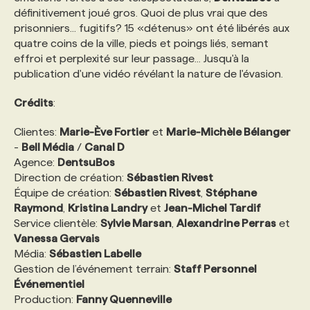
définitivement joué gros. Quoi de plus vrai que des
prisonniers... fugitifs? 15 «détenus» ont été libérés aux
PROGRAMMES DE SUBVENTIONS
quatre coins de la ville, pieds et poings liés, semant
effroi et perplexité sur leur passage... Jusqu'à la
publication d'une vidéo révélant la nature de l'évasion.
FAQ
Crédits
:
ANNONCEZ AVEC NOUS
Clientes:
Marie-Ève Fortier
et
Marie-Michèle Bélanger
-
Bell Média
/
Canal D
Agence:
DentsuBos
Direction de création:
Sébastien Rivest
Équipe de création:
Sébastien Rivest
,
Stéphane
Raymond
,
Kristina Landry
et
Jean-Michel Tardif
Service clientèle:
Sylvie Marsan
,
Alexandrine Perras
et
Vanessa Gervais
Média:
Sébastien Labelle
Gestion de l’événement terrain:
Staff Personnel
Événementiel
Production:
Fanny Quenneville