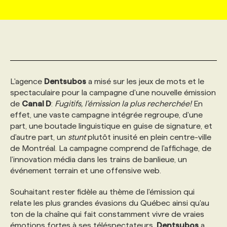
MARKETING ET COMMUNICATION
NOUVEAUX MANDATS
AFFICHEZ UN POSTE / TARIFS
CANDIDAT
BULLETIN RECRUTEMENT
NOS CONFÉRENCES
FORMATIONS
WEB & MÉDIAS SOCIAUX
VOIR LES OFFRES
AFFAIRES DE L'INDUSTRIE
CONSULTER LA CVTHÈQUE
INFOLETTRE PUBLICITÉ
FAQ
NOS FORMATIONS EN LIGNE
CHASSE DE TÊTE
L'agence
Dentsubos
a misé sur les jeux de mots et le
MARKETING DURABLE
PROFIL CANDIDAT
INITIATIVES NUMÉRIQUES
PROFIL ENTREPRISE
ANNONCEZ AVEC NOUS
ANNONCEZ AVEC NOUS
NOS PARCOURS DE FORMATIONS
SERVICE DE CHASSE DE TÊTE
spectaculaire pour la campagne d'une nouvelle émission
de
Canal D
:
Fugitifs, l'émission la plus recherchée!
En
effet, une vaste campagne intégrée regroupe, d'une
GEO/SEO
PRIX ET DISTINCTIONS
FAQ
FORMATIONS PERSONNALISÉES
NOS TARIFS
part, une boutade linguistique en guise de signature, et
d'autre part, un
stunt
plutôt inusité en plein centre-ville
de Montréal. La campagne comprend de l'affichage, de
ÉVÉNEMENTIEL
TENDANCES
ANNONCEZ AVEC NOUS
NOS FORMATEUR‧RICES
NOS EXPERTISES
l'innovation média dans les trains de banlieue, un
événement terrain et une offensive web.
NOS AUTEUR‧RICES
POURQUOI CHOISIR NOS FORMATIONS
FAQ
Souhaitant rester fidèle au thème de l'émission qui
relate les plus grandes évasions du Québec ainsi qu'au
ton de la chaîne qui fait constamment vivre de vraies
NOS TARIFS
ANNONCEZ AVEC NOUS
émotions fortes à ses téléspectateurs,
Dentsubos
a