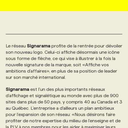
MARKETING ET COMMUNICATION
NOUVEAUX MANDATS
AFFICHEZ UN POSTE / TARIFS
CANDIDAT
BULLETIN RECRUTEMENT
NOS CONFÉRENCES
FORMATIONS
WEB & MÉDIAS SOCIAUX
VOIR LES OFFRES
AFFAIRES DE L'INDUSTRIE
CONSULTER LA CVTHÈQUE
INFOLETTRE PUBLICITÉ
FAQ
NOS FORMATIONS EN LIGNE
CHASSE DE TÊTE
Le réseau
Signarama
profite de la rentrée pour dévoiler
MARKETING DURABLE
PROFIL CANDIDAT
INITIATIVES NUMÉRIQUES
PROFIL ENTREPRISE
ANNONCEZ AVEC NOUS
ANNONCEZ AVEC NOUS
NOS PARCOURS DE FORMATIONS
SERVICE DE CHASSE DE TÊTE
son nouveau logo. Celui-ci affiche désormais une icône
sous forme de flèche, ce qui vise à illustrer à la fois la
nouvelle signature de la marque, soit «Affiche vos
GEO/SEO
PRIX ET DISTINCTIONS
FAQ
FORMATIONS PERSONNALISÉES
NOS TARIFS
ambitions d’affaires», en plus de sa position de leader
sur son marché international.
ÉVÉNEMENTIEL
TENDANCES
ANNONCEZ AVEC NOUS
NOS FORMATEUR‧RICES
NOS EXPERTISES
Signarama
est l'un des plus importants réseaux
d’affichage et signalétique au monde avec plus de 900
sites dans plus de 50 pays, y compris 40 au Canada et 3
NOS AUTEUR‧RICES
POURQUOI CHOISIR NOS FORMATIONS
FAQ
au Québec. L'entreprise a d'ailleurs un plan ambitieux
pour l’expansion de son réseau: «Nous désirons faire
profiter de notre expertise du milieu de l’enseigne et de
NOS TARIFS
ANNONCEZ AVEC NOUS
la PLV à nos membres pour les aider à maximiser leurs