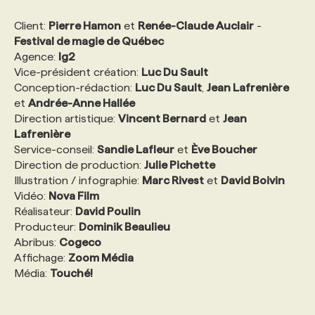
Client:
Pierre Hamon
et
Renée-Claude Auclair
-
PROGRAMMES DE SUBVENTIONS
Festival de magie de Québec
Agence:
lg2
Vice-président création:
Luc Du Sault
FAQ
Conception-rédaction:
Luc Du Sault
,
Jean Lafrenière
et
Andrée-Anne Hallée
Direction artistique:
Vincent Bernard
et
Jean
ANNONCEZ AVEC NOUS
Lafrenière
Service-conseil:
Sandie Lafleur
et
Ève Boucher
Direction de production:
Julie Pichette
Illustration / infographie:
Marc Rivest
et
David Boivin
Vidéo:
Nova Film
Réalisateur:
David Poulin
Producteur:
Dominik Beaulieu
Abribus:
Cogeco
Affichage:
Zoom Média
Média:
Touché!