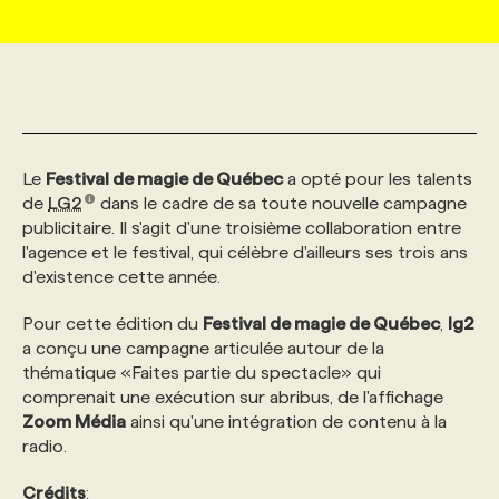
MARKETING ET COMMUNICATION
NOUVEAUX MANDATS
AFFICHEZ UN POSTE / TARIFS
CANDIDAT
BULLETIN RECRUTEMENT
NOS CONFÉRENCES
FORMATIONS
WEB & MÉDIAS SOCIAUX
VOIR LES OFFRES
AFFAIRES DE L'INDUSTRIE
CONSULTER LA CVTHÈQUE
INFOLETTRE PUBLICITÉ
FAQ
NOS FORMATIONS EN LIGNE
CHASSE DE TÊTE
Le
Festival de magie de Québec
a opté pour les talents
MARKETING DURABLE
PROFIL CANDIDAT
INITIATIVES NUMÉRIQUES
PROFIL ENTREPRISE
ANNONCEZ AVEC NOUS
ANNONCEZ AVEC NOUS
NOS PARCOURS DE FORMATIONS
SERVICE DE CHASSE DE TÊTE
de
LG2
dans le cadre de sa toute nouvelle campagne
publicitaire. Il s'agit d'une troisième collaboration entre
l'agence et le festival, qui célèbre d'ailleurs ses trois ans
GEO/SEO
PRIX ET DISTINCTIONS
FAQ
FORMATIONS PERSONNALISÉES
NOS TARIFS
d'existence cette année.
Pour cette édition du
Festival de magie de Québec
,
lg2
ÉVÉNEMENTIEL
TENDANCES
ANNONCEZ AVEC NOUS
NOS FORMATEUR‧RICES
NOS EXPERTISES
a conçu une campagne articulée autour de la
thématique «Faites partie du spectacle» qui
comprenait une exécution sur abribus, de l'affichage
NOS AUTEUR‧RICES
POURQUOI CHOISIR NOS FORMATIONS
FAQ
Zoom Média
ainsi qu'une intégration de contenu à la
radio.
NOS TARIFS
ANNONCEZ AVEC NOUS
Crédits
: