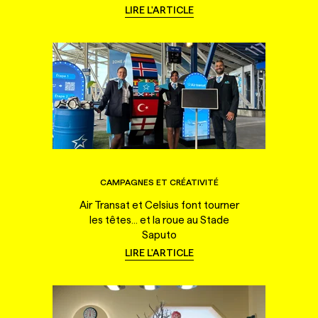
LIRE L'ARTICLE
CAMPAGNES ET CRÉATIVITÉ
Air Transat et Celsius font tourner
les têtes... et la roue au Stade
Saputo
LIRE L'ARTICLE