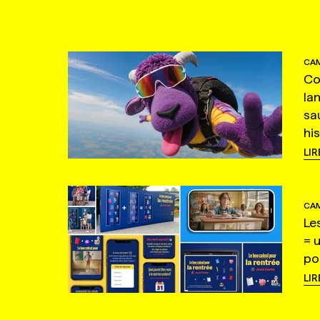
CAM
Co
la
sa
hi
LIR
CAM
Le
= 
po
LIR