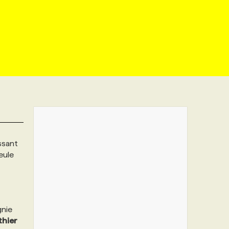
ssant
eule
gnie
thier