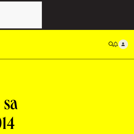
 sa
014