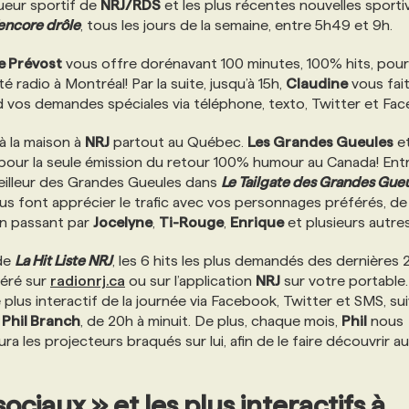
eur sportif de
NRJ/RDS
et les plus récentes nouvelles sporti
’encore drôle
, tous les jours de la semaine, entre 5h49 et 9h.
e Prévost
vous offre dorénavant 100 minutes, 100% hits, pour
té radio à Montréal! Par la suite, jusqu’à 15h,
Claudine
vous fai
nd vos demandes spéciales via téléphone, texto, Twitter et Fa
 à la maison à
NRJ
partout au Québec.
Les Grandes Gueules
e
pour la seule émission du retour 100% humour au Canada! Ent
eilleur des Grandes Gueules dans
Le Tailgate des Grandes Gue
s font apprécier le trafic avec vos personnages préférés, d
en passant par
Jocelyne
,
Ti-Rouge
,
Enrique
et plusieurs autres
de
La Hit Liste NRJ
, les 6 hits les plus demandés des dernières 
féré sur
radionrj.ca
ou sur l’application
NRJ
sur votre portable
e plus interactif de la journée via Facebook, Twitter et SMS, sui
c
Phil Branch
, de 20h à minuit. De plus, chaque mois,
Phil
nous
ura les projecteurs braqués sur lui, afin de le faire découvrir a
ciaux » et les plus interactifs à