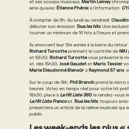
et ses scoops musicaux,
Martin Lemay
chroniqu
NOS TARIFS
ANNONCEZ AVEC NOUS
ainsi qu’avec
Étienne Phénix
à l’information.
C’t
À compter de 9h, du lundi au vendredi,
Claudin
PROGRAMMES DE SUBVENTIONS
débuter son émission
Tous les hits
. Une exclusivi
tourner un minimum de 16 hits à l’heure et pre
FAQ
Ils amorcent leur 19e année à la barre du retour
Richard Turcotte
prennent le contrôle de
NRJ
et 15h30,
Richard Turcotte
vous présente le m
ANNONCEZ AVEC NOUS
et, dès 15h30,
José Gaudet
et
Mario Tessier
vou
Marie Dieudonné Biensûr
à
Raymond 57 ans
, 
Sur le coup de 18h,
Phil Branch
prend le micro 
heures. Votez en temps réel pour votre hit pré
18h30, place à
La Hit Liste 360
, le rendez-vous l
La Hit Liste Franco
et
Tous les hits
, toujours ave
présentera un artiste de la relève musicale qui a
public.
Les week-ends les plus « so