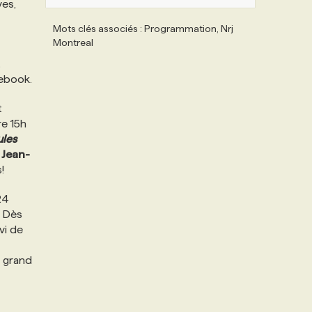
ves,
Mots clés associés : Programmation, Nrj
Montreal
t
cebook.
t
re 15h
ules
e
Jean-
!
24
. Dès
vi de
u grand