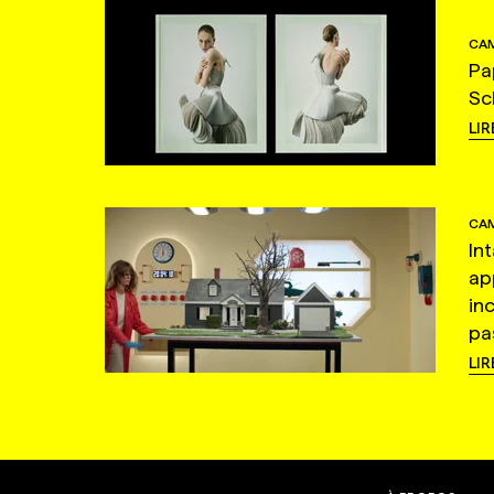
CAM
Pa
Sc
LIR
CAM
In
ap
in
pas
LIR