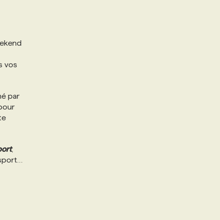
eekend
s vos
mé par
 pour
te
port
,
 sport…