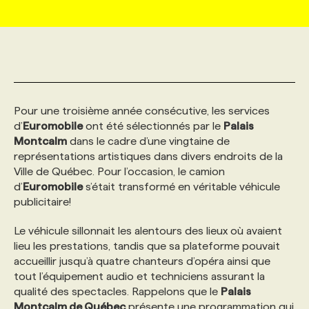
MARKETING ET COMMUNICATION
NOUVEAUX MANDATS
AFFICHEZ UN POSTE / TARIFS
CANDIDAT
BULLETIN RECRUTEMENT
NOS CONFÉRENCES
FORMATIONS
WEB & MÉDIAS SOCIAUX
VOIR LES OFFRES
AFFAIRES DE L'INDUSTRIE
CONSULTER LA CVTHÈQUE
INFOLETTRE PUBLICITÉ
FAQ
NOS FORMATIONS EN LIGNE
CHASSE DE TÊTE
Pour une troisième année consécutive, les services
MARKETING DURABLE
PROFIL CANDIDAT
INITIATIVES NUMÉRIQUES
PROFIL ENTREPRISE
ANNONCEZ AVEC NOUS
ANNONCEZ AVEC NOUS
NOS PARCOURS DE FORMATIONS
SERVICE DE CHASSE DE TÊTE
d’
Euromobile
ont été sélectionnés par le
Palais
Montcalm
dans le cadre d’une vingtaine de
représentations artistiques dans divers endroits de la
GEO/SEO
PRIX ET DISTINCTIONS
FAQ
FORMATIONS PERSONNALISÉES
NOS TARIFS
Ville de Québec. Pour l’occasion, le camion
d’
Euromobile
s’était transformé en véritable véhicule
publicitaire!
ÉVÉNEMENTIEL
TENDANCES
ANNONCEZ AVEC NOUS
NOS FORMATEUR‧RICES
NOS EXPERTISES
Le véhicule sillonnait les alentours des lieux où avaient
lieu les prestations, tandis que sa plateforme pouvait
NOS AUTEUR‧RICES
POURQUOI CHOISIR NOS FORMATIONS
FAQ
accueillir jusqu’à quatre chanteurs d’opéra ainsi que
tout l’équipement audio et techniciens assurant la
qualité des spectacles. Rappelons que le
Palais
NOS TARIFS
ANNONCEZ AVEC NOUS
Montcalm de Québec
présente une programmation qui