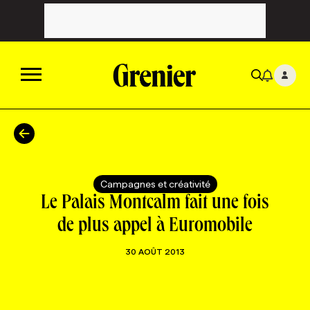
ACTUALITÉS
CATÉGORIES
MAGAZINE
Campagnes et créativité
Le Palais Montcalm fait une fois
TOUTES LES CATÉGORIES
CHRONIQUES
FORFAITS ABONNEMENT
INFOLETTRES
de plus appel à Euromobile
30 AOÛT 2013
TOUTES LES CHRONIQUES
CAMPAGNES ET CRÉATIVITÉ
VOIR TOUTES LES PARUTIONS
INFOLETTRE EN BREF
EMPLOIS
NOUVEAU!
RESSOURCES HUMAINES
NOMINATIONS
ANNONCEZ AVEC NOUS
BULLETIN FORMATION
EMPLOYEUR
CONFÉRENCES