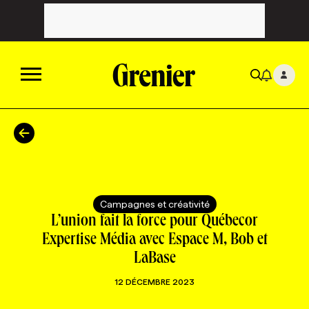
ACTUALITÉS
CATÉGORIES
MAGAZINE
Campagnes et créativité
TOUTES LES CATÉGORIES
CHRONIQUES
FORFAITS ABONNEMENT
INFOLETTRES
L’union fait la force pour Québecor
Expertise Média avec Espace M, Bob et
LaBase
TOUTES LES CHRONIQUES
CAMPAGNES ET CRÉATIVITÉ
VOIR TOUTES LES PARUTIONS
INFOLETTRE EN BREF
EMPLOIS
12 DÉCEMBRE 2023
NOUVEAU!
RESSOURCES HUMAINES
NOMINATIONS
ANNONCEZ AVEC NOUS
BULLETIN FORMATION
EMPLOYEUR
CONFÉRENCES