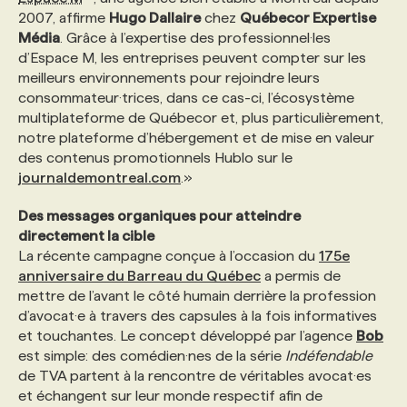
2007, affirme
Hugo Dallaire
chez
Québecor Expertise
Média
. Grâce à l’expertise des professionnel·les
PROGRAMMES DE SUBVENTIONS
d’Espace M, les entreprises peuvent compter sur les
meilleurs environnements pour rejoindre leurs
consommateur·trices, dans ce cas-ci, l’écosystème
FAQ
multiplateforme de Québecor et, plus particulièrement,
notre plateforme d’hébergement et de mise en valeur
des contenus promotionnels Hublo sur le
ANNONCEZ AVEC NOUS
journaldemontreal.com
.»
Des messages organiques pour atteindre
directement la cible
La récente campagne conçue à l’occasion du
175e
anniversaire du Barreau du Québec
a permis de
mettre de l’avant le côté humain derrière la profession
d’avocat·e à travers des capsules à la fois informatives
et touchantes. Le concept développé par l’agence
Bob
est simple: des comédien·nes de la série
Indéfendable
de TVA partent à la rencontre de véritables avocat·es
et échangent sur leur monde respectif afin de