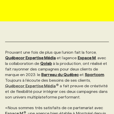
MARKETING ET COMMUNICATION
NOUVEAUX MANDATS
AFFICHEZ UN POSTE / TARIFS
CANDIDAT
BULLETIN RECRUTEMENT
NOS CONFÉRENCES
FORMATIONS
WEB & MÉDIAS SOCIAUX
VOIR LES OFFRES
AFFAIRES DE L'INDUSTRIE
CONSULTER LA CVTHÈQUE
INFOLETTRE PUBLICITÉ
FAQ
NOS FORMATIONS EN LIGNE
CHASSE DE TÊTE
MARKETING DURABLE
PROFIL CANDIDAT
INITIATIVES NUMÉRIQUES
PROFIL ENTREPRISE
ANNONCEZ AVEC NOUS
ANNONCEZ AVEC NOUS
NOS PARCOURS DE FORMATIONS
SERVICE DE CHASSE DE TÊTE
Prouvant une fois de plus que l’union fait la force,
Québecor Expertise Média
et l’agence
Espace M
, avec
GEO/SEO
PRIX ET DISTINCTIONS
FAQ
FORMATIONS PERSONNALISÉES
NOS TARIFS
la collaboration de
Qolab
à la production, ont réalisé et
fait rayonner des campagnes pour deux clients de
marque en 2023: le
Barreau du Québec
et
Sportcom
.
ÉVÉNEMENTIEL
TENDANCES
ANNONCEZ AVEC NOUS
NOS FORMATEUR‧RICES
NOS EXPERTISES
Toujours à l’écoute des besoins de ses clients,
Québecor Expertise Média
a fait preuve de créativité
et de flexibilité pour intégrer ces deux campagnes dans
NOS AUTEUR‧RICES
POURQUOI CHOISIR NOS FORMATIONS
FAQ
son univers multiplateforme performant.
«Nous sommes très satisfaits de ce partenariat avec
NOS TARIFS
ANNONCEZ AVEC NOUS
Espace M
, une agence bien établie à Montréal depuis