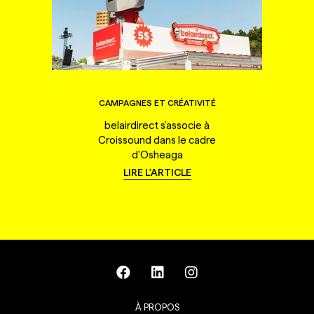
CAMPAGNES ET CRÉATIVITÉ
belairdirect s'associe à
Croissound dans le cadre
d'Osheaga
LIRE L'ARTICLE
À PROPOS