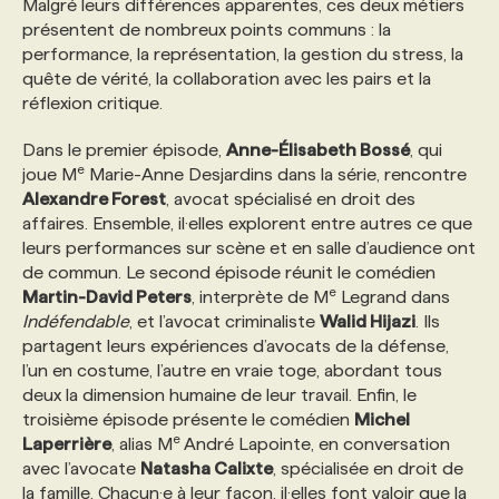
Malgré leurs différences apparentes, ces deux métiers
présentent de nombreux points communs : la
PROGRAMMES DE SUBVENTIONS
performance, la représentation, la gestion du stress, la
quête de vérité, la collaboration avec les pairs et la
réflexion critique.
FAQ
Dans le premier épisode,
Anne-Élisabeth Bossé
, qui
e
joue M
Marie-Anne Desjardins dans la série, rencontre
ANNONCEZ AVEC NOUS
Alexandre Forest
, avocat spécialisé en droit des
affaires. Ensemble, il·elles explorent entre autres ce que
leurs performances sur scène et en salle d’audience ont
de commun. Le second épisode réunit le comédien
e
Martin-David Peters
, interprète de M
Legrand dans
Indéfendable
, et l’avocat criminaliste
Walid Hijazi
. Ils
partagent leurs expériences d’avocats de la défense,
l’un en costume, l’autre en vraie toge, abordant tous
deux la dimension humaine de leur travail. Enfin, le
troisième épisode présente le comédien
Michel
e
Laperrière
, alias M
André Lapointe, en conversation
avec l’avocate
Natasha Calixte
, spécialisée en droit de
la famille. Chacun·e à leur façon, il·elles font valoir que la