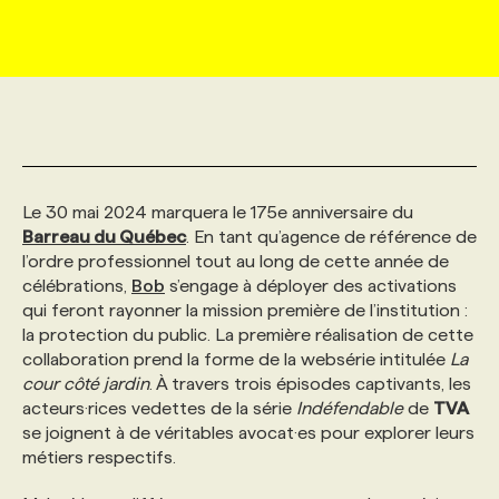
MARKETING ET COMMUNICATION
NOUVEAUX MANDATS
AFFICHEZ UN POSTE / TARIFS
CANDIDAT
BULLETIN RECRUTEMENT
NOS CONFÉRENCES
FORMATIONS
WEB & MÉDIAS SOCIAUX
VOIR LES OFFRES
AFFAIRES DE L'INDUSTRIE
CONSULTER LA CVTHÈQUE
INFOLETTRE PUBLICITÉ
FAQ
NOS FORMATIONS EN LIGNE
CHASSE DE TÊTE
MARKETING DURABLE
PROFIL CANDIDAT
INITIATIVES NUMÉRIQUES
PROFIL ENTREPRISE
ANNONCEZ AVEC NOUS
ANNONCEZ AVEC NOUS
NOS PARCOURS DE FORMATIONS
SERVICE DE CHASSE DE TÊTE
Le 30 mai 2024 marquera le 175e anniversaire du
Barreau du Québec
. En tant qu’agence de référence de
l’ordre professionnel tout au long de cette année de
GEO/SEO
PRIX ET DISTINCTIONS
FAQ
FORMATIONS PERSONNALISÉES
NOS TARIFS
célébrations,
Bob
s’engage à déployer des activations
qui feront rayonner la mission première de l’institution :
la protection du public. La première réalisation de cette
ÉVÉNEMENTIEL
TENDANCES
ANNONCEZ AVEC NOUS
NOS FORMATEUR‧RICES
NOS EXPERTISES
collaboration prend la forme de la websérie intitulée
La
cour côté jardin
. À travers trois épisodes captivants, les
acteurs·rices vedettes de la série
Indéfendable
de
TVA
NOS AUTEUR‧RICES
POURQUOI CHOISIR NOS FORMATIONS
FAQ
se joignent à de véritables avocat·es pour explorer leurs
métiers respectifs.
NOS TARIFS
ANNONCEZ AVEC NOUS