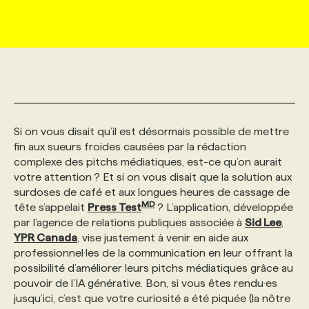
MARKETING ET COMMUNICATION
NOUVEAUX MANDATS
AFFICHEZ UN POSTE / TARIFS
CANDIDAT
BULLETIN RECRUTEMENT
NOS CONFÉRENCES
FORMATIONS
WEB & MÉDIAS SOCIAUX
VOIR LES OFFRES
AFFAIRES DE L'INDUSTRIE
CONSULTER LA CVTHÈQUE
INFOLETTRE PUBLICITÉ
FAQ
NOS FORMATIONS EN LIGNE
CHASSE DE TÊTE
MARKETING DURABLE
PROFIL CANDIDAT
INITIATIVES NUMÉRIQUES
PROFIL ENTREPRISE
ANNONCEZ AVEC NOUS
ANNONCEZ AVEC NOUS
NOS PARCOURS DE FORMATIONS
SERVICE DE CHASSE DE TÊTE
Si on vous disait qu’il est désormais possible de mettre
fin aux sueurs froides causées par la rédaction
complexe des pitchs médiatiques, est-ce qu’on aurait
GEO/SEO
PRIX ET DISTINCTIONS
FAQ
FORMATIONS PERSONNALISÉES
NOS TARIFS
votre attention ? Et si on vous disait que la solution aux
surdoses de café et aux longues heures de cassage de
MD
tête s’appelait
Press Test
? L’application, développée
ÉVÉNEMENTIEL
TENDANCES
ANNONCEZ AVEC NOUS
NOS FORMATEUR‧RICES
NOS EXPERTISES
par l’agence de relations publiques associée à
Sid Lee
,
YPR Canada
, vise justement à venir en aide aux
professionnel·les de la communication en leur offrant la
NOS AUTEUR‧RICES
POURQUOI CHOISIR NOS FORMATIONS
FAQ
possibilité d’améliorer leurs pitchs médiatiques grâce au
pouvoir de l’IA générative. Bon, si vous êtes rendu·es
jusqu’ici, c’est que votre curiosité a été piquée (la nôtre
NOS TARIFS
ANNONCEZ AVEC NOUS