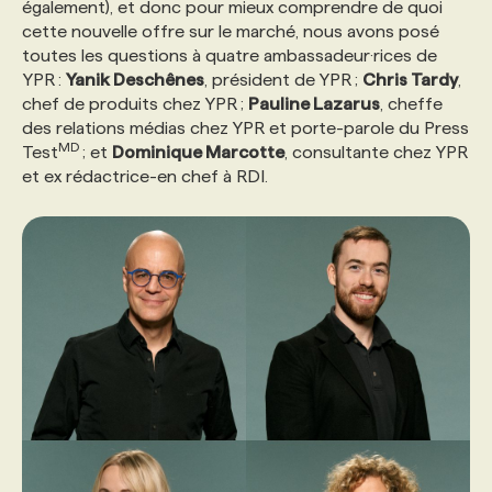
également), et donc pour mieux comprendre de quoi
cette nouvelle offre sur le marché, nous avons posé
PROGRAMMES DE SUBVENTIONS
toutes les questions à quatre ambassadeur·rices de
YPR :
Yanik Deschênes
, président de YPR ;
Chris Tardy
,
chef de produits chez YPR ;
Pauline Lazarus
, cheffe
FAQ
des relations médias chez YPR et porte-parole du Press
MD
Test
; et
Dominique Marcotte
, consultante chez YPR
et ex rédactrice-en chef à RDI.
ANNONCEZ AVEC NOUS