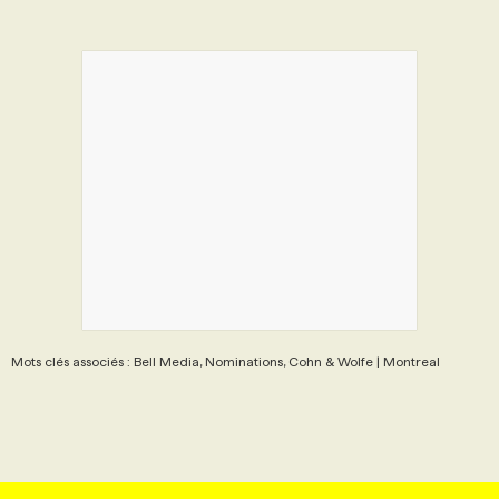
PROGRAMMES DE SUBVENTIONS
FAQ
ANNONCEZ AVEC NOUS
Mots clés associés : Bell Media, Nominations, Cohn & Wolfe | Montreal