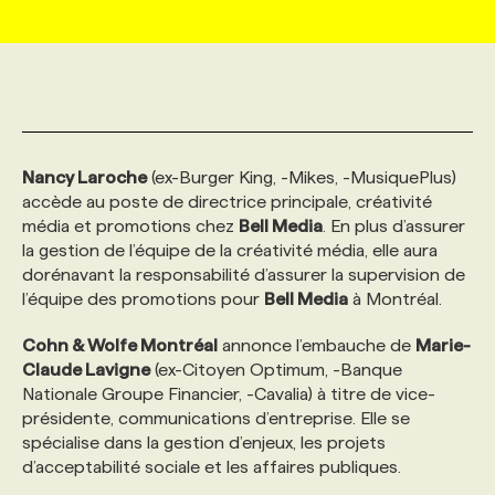
MARKETING ET COMMUNICATION
NOUVEAUX MANDATS
AFFICHEZ UN POSTE / TARIFS
CANDIDAT
BULLETIN RECRUTEMENT
NOS CONFÉRENCES
FORMATIONS
WEB & MÉDIAS SOCIAUX
VOIR LES OFFRES
AFFAIRES DE L'INDUSTRIE
CONSULTER LA CVTHÈQUE
INFOLETTRE PUBLICITÉ
FAQ
NOS FORMATIONS EN LIGNE
CHASSE DE TÊTE
Nancy Laroche
(ex-Burger King, -Mikes, -MusiquePlus)
MARKETING DURABLE
PROFIL CANDIDAT
INITIATIVES NUMÉRIQUES
PROFIL ENTREPRISE
ANNONCEZ AVEC NOUS
ANNONCEZ AVEC NOUS
NOS PARCOURS DE FORMATIONS
SERVICE DE CHASSE DE TÊTE
accède au poste de directrice principale, créativité
média et promotions chez
Bell Media
. En plus d’assurer
la gestion de l’équipe de la créativité média, elle aura
GEO/SEO
PRIX ET DISTINCTIONS
FAQ
FORMATIONS PERSONNALISÉES
NOS TARIFS
dorénavant la responsabilité d’assurer la supervision de
l’équipe des promotions pour
Bell Media
à Montréal.
ÉVÉNEMENTIEL
TENDANCES
ANNONCEZ AVEC NOUS
NOS FORMATEUR‧RICES
NOS EXPERTISES
Cohn & Wolfe Montréal
annonce l’embauche de
Marie-
Claude Lavigne
(ex-Citoyen Optimum, -Banque
Nationale Groupe Financier, -Cavalia) à titre de vice-
NOS AUTEUR‧RICES
POURQUOI CHOISIR NOS FORMATIONS
FAQ
présidente, communications d’entreprise. Elle se
spécialise dans la gestion d’enjeux, les projets
d’acceptabilité sociale et les affaires publiques.
NOS TARIFS
ANNONCEZ AVEC NOUS