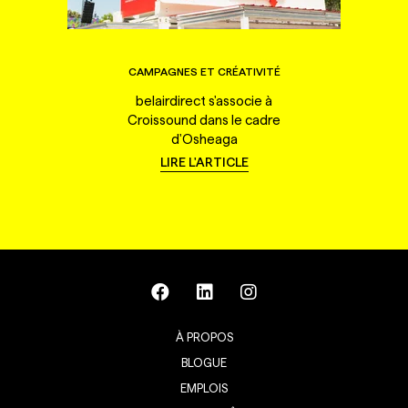
CAMPAGNES ET CRÉATIVITÉ
belairdirect s'associe à
Croissound dans le cadre
d'Osheaga
LIRE L'ARTICLE
À PROPOS
BLOGUE
EMPLOIS