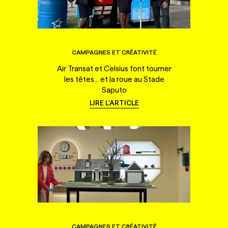
CAMPAGNES ET CRÉATIVITÉ
Air Transat et Celsius font tourner
les têtes... et la roue au Stade
Saputo
LIRE L'ARTICLE
CAMPAGNES ET CRÉATIVITÉ