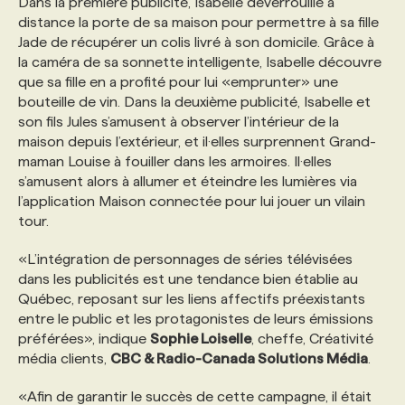
Dans la première publicité, Isabelle déverrouille à
distance la porte de sa maison pour permettre à sa fille
Jade de récupérer un colis livré à son domicile. Grâce à
PROGRAMMES DE SUBVENTIONS
la caméra de sa sonnette intelligente, Isabelle découvre
que sa fille en a profité pour lui «emprunter» une
FAQ
bouteille de vin. Dans la deuxième publicité, Isabelle et
son fils Jules s’amusent à observer l’intérieur de la
maison depuis l’extérieur, et il·elles surprennent Grand-
ANNONCEZ AVEC NOUS
maman Louise à fouiller dans les armoires. Il·elles
s’amusent alors à allumer et éteindre les lumières via
l’application Maison connectée pour lui jouer un vilain
tour.
«L’intégration de personnages de séries télévisées
dans les publicités est une tendance bien établie au
Québec, reposant sur les liens affectifs préexistants
entre le public et les protagonistes de leurs émissions
préférées», indique
Sophie Loiselle
, cheffe, Créativité
média clients,
CBC & Radio-Canada Solutions Média
.
«Afin de garantir le succès de cette campagne, il était