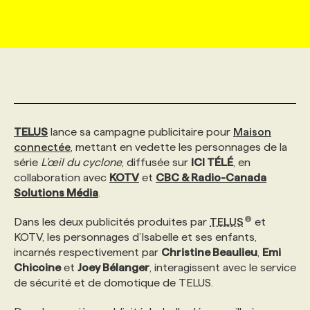
MARKETING ET COMMUNICATION
NOUVEAUX MANDATS
AFFICHEZ UN POSTE / TARIFS
CANDIDAT
BULLETIN RECRUTEMENT
NOS CONFÉRENCES
FORMATIONS
WEB & MÉDIAS SOCIAUX
VOIR LES OFFRES
AFFAIRES DE L'INDUSTRIE
CONSULTER LA CVTHÈQUE
INFOLETTRE PUBLICITÉ
FAQ
NOS FORMATIONS EN LIGNE
CHASSE DE TÊTE
MARKETING DURABLE
PROFIL CANDIDAT
INITIATIVES NUMÉRIQUES
PROFIL ENTREPRISE
ANNONCEZ AVEC NOUS
ANNONCEZ AVEC NOUS
NOS PARCOURS DE FORMATIONS
SERVICE DE CHASSE DE TÊTE
TELUS
lance sa campagne publicitaire pour
Maison
connectée
, mettant en vedette les personnages de la
série
L’œil du cyclone
, diffusée sur
ICI TÉLÉ
, en
GEO/SEO
PRIX ET DISTINCTIONS
FAQ
FORMATIONS PERSONNALISÉES
NOS TARIFS
collaboration avec
KOTV
et
CBC & Radio-Canada
Solutions Média
.
ÉVÉNEMENTIEL
TENDANCES
ANNONCEZ AVEC NOUS
NOS FORMATEUR‧RICES
NOS EXPERTISES
Dans les deux publicités produites par
TELUS
et
KOTV, les personnages d’Isabelle et ses enfants,
incarnés respectivement par
Christine Beaulieu
,
Emi
NOS AUTEUR‧RICES
POURQUOI CHOISIR NOS FORMATIONS
FAQ
Chicoine
et
Joey Bélanger
, interagissent avec le service
de sécurité et de domotique de TELUS.
NOS TARIFS
ANNONCEZ AVEC NOUS