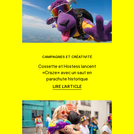
CAMPAGNES ET CRÉATIVITÉ
Cossette et Hostess lancent
«Craze» avec un saut en
parachute historique
LIRE L'ARTICLE