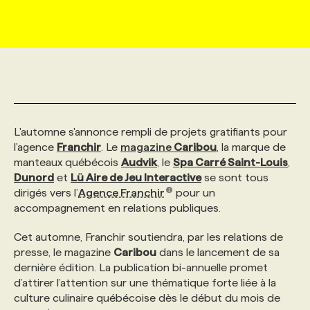
MARKETING ET COMMUNICATION
NOUVEAUX MANDATS
AFFICHEZ UN POSTE / TARIFS
CANDIDAT
BULLETIN RECRUTEMENT
NOS CONFÉRENCES
FORMATIONS
WEB & MÉDIAS SOCIAUX
VOIR LES OFFRES
AFFAIRES DE L'INDUSTRIE
CONSULTER LA CVTHÈQUE
INFOLETTRE PUBLICITÉ
FAQ
NOS FORMATIONS EN LIGNE
CHASSE DE TÊTE
MARKETING DURABLE
PROFIL CANDIDAT
INITIATIVES NUMÉRIQUES
PROFIL ENTREPRISE
ANNONCEZ AVEC NOUS
ANNONCEZ AVEC NOUS
NOS PARCOURS DE FORMATIONS
SERVICE DE CHASSE DE TÊTE
L'automne s'annonce rempli de projets gratifiants pour
l'agence
Franchir
. Le
magazine
Caribou
, la marque de
manteaux québécois
Audvik
, le
Spa Carré Saint-Louis
,
GEO/SEO
PRIX ET DISTINCTIONS
FAQ
FORMATIONS PERSONNALISÉES
NOS TARIFS
Dunord
et
Lü Aire de Jeu Interactive
se sont tous
dirigés vers l’
Agence Franchir
pour un
accompagnement en relations publiques.
ÉVÉNEMENTIEL
TENDANCES
ANNONCEZ AVEC NOUS
NOS FORMATEUR‧RICES
NOS EXPERTISES
Cet automne, Franchir soutiendra, par les relations de
presse, le magazine
Caribou
dans le lancement de sa
NOS AUTEUR‧RICES
POURQUOI CHOISIR NOS FORMATIONS
FAQ
dernière édition. La publication bi-annuelle promet
d’attirer l’attention sur une thématique forte liée à la
culture culinaire québécoise dès le début du mois de
NOS TARIFS
ANNONCEZ AVEC NOUS