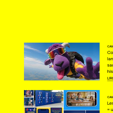
CAM
Co
la
sa
hi
LIR
CAM
Le
= 