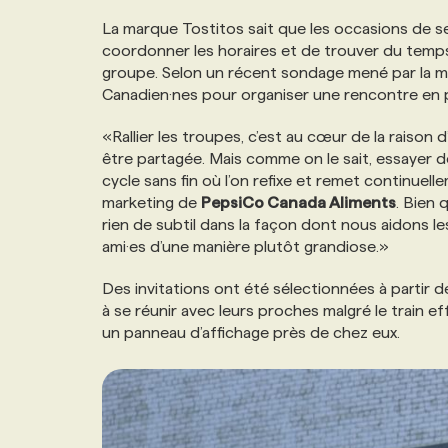
NOS TARIFS
ANNONCEZ AVEC NOUS
La marque Tostitos sait que les occasions de se 
coordonner les horaires et de trouver du temps, i
groupe. Selon un récent sondage mené par la ma
PROGRAMMES DE SUBVENTIONS
Canadien·nes pour organiser une rencontre en 
«Rallier les troupes, c’est au cœur de la raison d
FAQ
être partagée. Mais comme on le sait, essayer 
cycle sans fin où l’on refixe et remet continuell
marketing de
PepsiCo Canada Aliments
. Bien 
ANNONCEZ AVEC NOUS
rien de subtil dans la façon dont nous aidons le
ami·es d’une manière plutôt grandiose.»
Des invitations ont été sélectionnées à partir d
à se réunir avec leurs proches malgré le train eff
un panneau d’affichage près de chez eux.