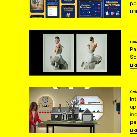
po
LIR
CAM
Pa
Sc
LIR
CAM
In
ap
in
pas
LIR