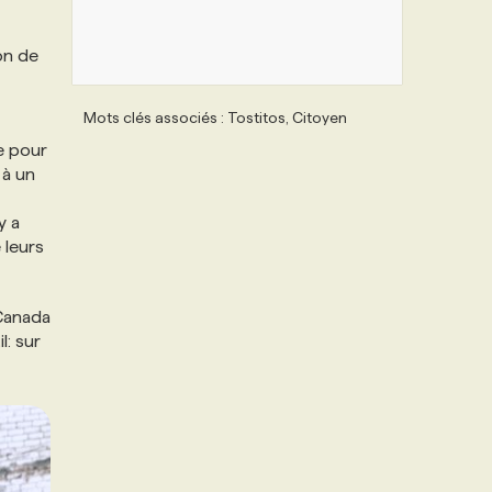
on de
Mots clés associés : Tostitos, Citoyen
te pour
 à un
y a
 leurs
 Canada
l: sur