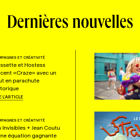
Dernières nouvelles
PAGNES ET CRÉATIVITÉ
ssette et Hostess
ncent «Craze» avec un
ut en parachute
storique
E L'ARTICLE
PAGNES ET CRÉATIVITÉ
s Invisibles + Jean Coutu
une équation gagnante