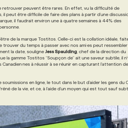
retrouver peuvent être rares. En effet, vu la difficulté de
l peut être difficile de faire des plans à partir d’une discussi
rque, il faudrait environ une à quatre semaines à 44% des
personne.
’être de la marque Tostitos. Celle-ci est la collation idéale, fai
de trouver du temps à passer avec nos ami·es peut ressembler
ement la date, souligne
Jess Spaulding
, chef de la direction du
que la gamme Tostitos “Soupçon de” ait une saveur subtile, il n’
s Canadien·nes à réussir à se réunir en capturant l’attention de
e soumissions en ligne, le tout dans le but d’aider les gens du
réné de la vie, et ce, à l’aide d’un moyen qui est tout sauf subti