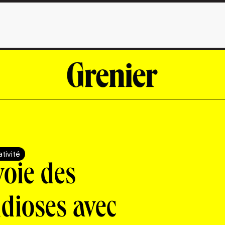
tivité
voie des
ndioses avec