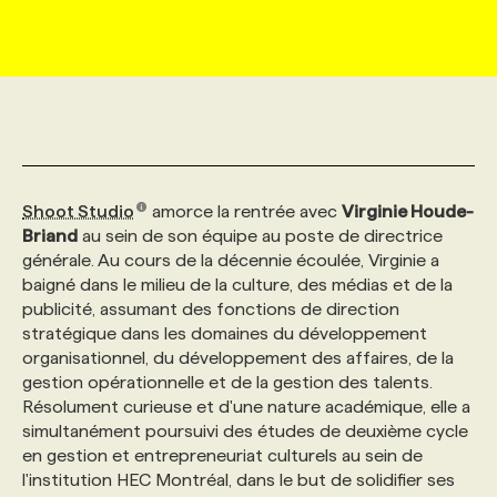
MARKETING ET COMMUNICATION
NOUVEAUX MANDATS
AFFICHEZ UN POSTE / TARIFS
CANDIDAT
BULLETIN RECRUTEMENT
NOS CONFÉRENCES
FORMATIONS
WEB & MÉDIAS SOCIAUX
VOIR LES OFFRES
AFFAIRES DE L'INDUSTRIE
CONSULTER LA CVTHÈQUE
INFOLETTRE PUBLICITÉ
FAQ
NOS FORMATIONS EN LIGNE
CHASSE DE TÊTE
MARKETING DURABLE
PROFIL CANDIDAT
INITIATIVES NUMÉRIQUES
PROFIL ENTREPRISE
ANNONCEZ AVEC NOUS
ANNONCEZ AVEC NOUS
NOS PARCOURS DE FORMATIONS
SERVICE DE CHASSE DE TÊTE
Shoot Studio
amorce la rentrée avec
Virginie Houde-
Briand
au sein de son équipe au poste de directrice
générale. Au cours de la décennie écoulée, Virginie a
GEO/SEO
PRIX ET DISTINCTIONS
FAQ
FORMATIONS PERSONNALISÉES
NOS TARIFS
baigné dans le milieu de la culture, des médias et de la
publicité, assumant des fonctions de direction
stratégique dans les domaines du développement
ÉVÉNEMENTIEL
TENDANCES
ANNONCEZ AVEC NOUS
NOS FORMATEUR‧RICES
NOS EXPERTISES
organisationnel, du développement des affaires, de la
gestion opérationnelle et de la gestion des talents.
Résolument curieuse et d'une nature académique, elle a
NOS AUTEUR‧RICES
POURQUOI CHOISIR NOS FORMATIONS
FAQ
simultanément poursuivi des études de deuxième cycle
en gestion et entrepreneuriat culturels au sein de
l'institution HEC Montréal, dans le but de solidifier ses
NOS TARIFS
ANNONCEZ AVEC NOUS