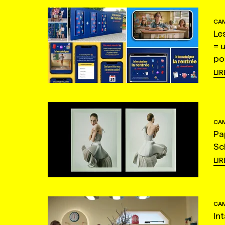
CAM
Le
= 
po
LIR
CAM
Pa
Sc
LIR
CAM
In