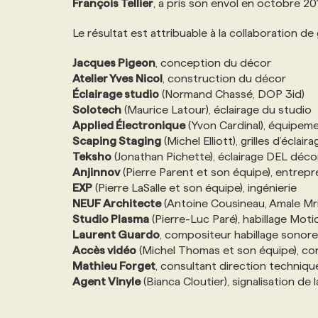
François Tellier
, a pris son envol en octobre 20
NOS TARIFS
ANNONCEZ AVEC NOUS
Le résultat est attribuable à la collaboration 
PROGRAMMES DE SUBVENTIONS
Jacques Pigeon
, conception du décor
Atelier Yves Nicol
, construction du décor
Éclairage studio
(Normand Chassé, DOP 3id)
FAQ
Solotech
(Maurice Latour), éclairage du studio
Applied Électronique
(Yvon Cardinal), équipeme
Scaping Staging
(Michel Elliott), grilles d’éclaira
ANNONCEZ AVEC NOUS
Teksho
(Jonathan Pichette), éclairage DEL déco
Anjinnov
(Pierre Parent et son équipe), entrep
EXP
(Pierre LaSalle et son équipe), ingénierie
NEUF Architecte
(Antoine Cousineau, Amale Mri
Studio Plasma
(Pierre-Luc Paré), habillage Mot
Laurent Guardo
, compositeur habillage sonore
Accès vidéo
(Michel Thomas et son équipe), con
Mathieu Forget
, consultant direction techniqu
Agent Vinyle
(Bianca Cloutier), signalisation de