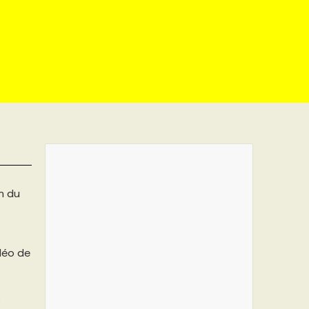
on du
idéo de
t