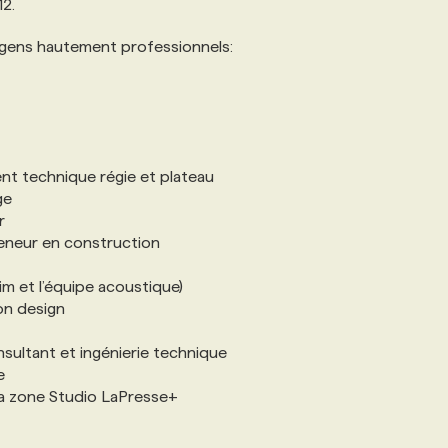
12.
de gens hautement professionnels:
nt technique régie et plateau
ge
r
reneur en construction
m et l’équipe acoustique)
ion design
sultant et ingénierie technique
e
 la zone Studio LaPresse+