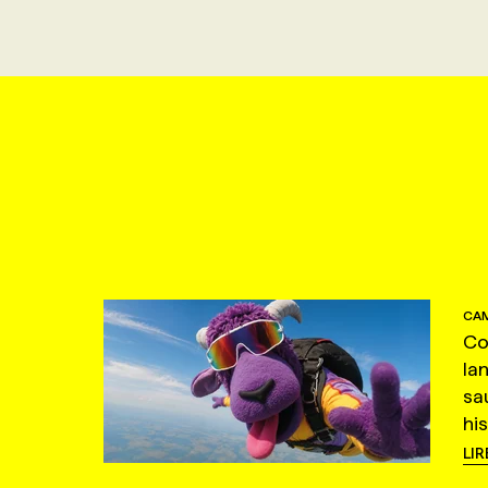
CAM
Co
la
sa
hi
LIR