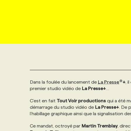
NOUVEAU!
RESSOURCES HUMAINES
NOMINATIONS
ANNONCEZ AVEC NOUS
BULLETIN FORMATION
EMPLOYEUR
CONFÉRENCES
MARKETING ET COMMUNICATION
NOUVEAUX MANDATS
AFFICHEZ UN POSTE / TARIFS
CANDIDAT
BULLETIN RECRUTEMENT
NOS CONFÉRENCES
FORMATIONS
WEB & MÉDIAS SOCIAUX
VOIR LES OFFRES
AFFAIRES DE L'INDUSTRIE
CONSULTER LA CVTHÈQUE
INFOLETTRE PUBLICITÉ
FAQ
NOS FORMATIONS EN LIGNE
CHASSE DE TÊTE
MARKETING DURABLE
PROFIL CANDIDAT
INITIATIVES NUMÉRIQUES
PROFIL ENTREPRISE
ANNONCEZ AVEC NOUS
ANNONCEZ AVEC NOUS
NOS PARCOURS DE FORMATIONS
SERVICE DE CHASSE DE TÊTE
Dans la foulée du lancement de
La Presse
+
, 
GEO/SEO
PRIX ET DISTINCTIONS
FAQ
FORMATIONS PERSONNALISÉES
NOS TARIFS
premier studio vidéo de
La Presse+
…
ÉVÉNEMENTIEL
C’est en fait
Tout Voir productions
qui a été ma
TENDANCES
ANNONCEZ AVEC NOUS
NOS FORMATEUR‧RICES
NOS EXPERTISES
démarrage du studio vidéo de
La Presse+
. De 
l’habillage graphique ainsi que la signalisation des 
NOS AUTEUR‧RICES
POURQUOI CHOISIR NOS FORMATIONS
FAQ
Ce mandat, octroyé par
Martin Tremblay
, dire