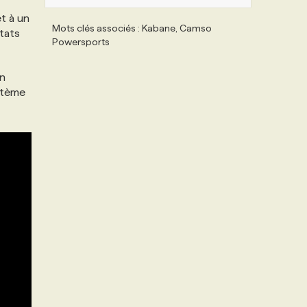
t à un
Mots clés associés : Kabane, Camso
tats
Powersports
un
ystème