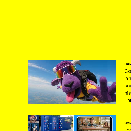
CAM
Co
la
sa
hi
LIR
CAM
Le