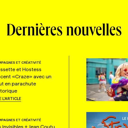
Dernières nouvelles
PAGNES ET CRÉATIVITÉ
ssette et Hostess
ncent «Craze» avec un
ut en parachute
storique
E L'ARTICLE
PAGNES ET CRÉATIVITÉ
s Invisibles + Jean Coutu