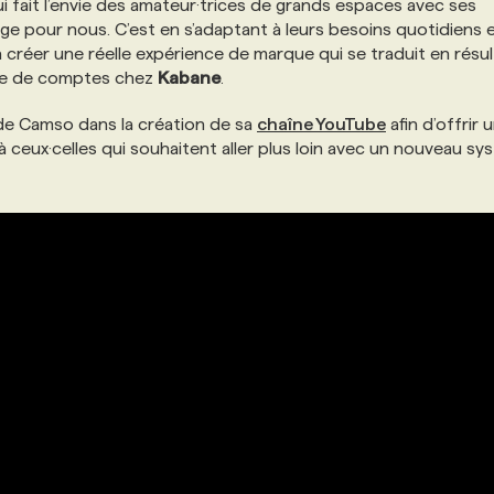
fait l’envie des amateur·trices de grands espaces avec ses
e pour nous. C’est en s’adaptant à leurs besoins quotidiens e
créer une réelle expérience de marque qui se traduit en résul
ice de comptes chez
Kabane
.
 de Camso dans la création de sa
chaîne YouTube
afin d’offrir 
 à ceux·celles qui souhaitent aller plus loin avec un nouveau s