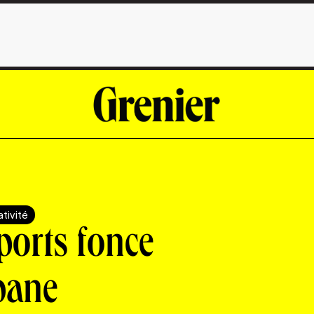
tivité
orts fonce
bane