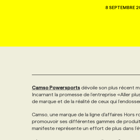
NOUVEAU!
8 SEPTEMBRE 2
RESSOURCES HUMAINES
NOMINATIONS
ANNONCEZ AVEC NOUS
BULLETIN FORMATION
EMPLOYEUR
CONFÉRENCES
MARKETING ET COMMUNICATION
NOUVEAUX MANDATS
AFFICHEZ UN POSTE / TARIFS
CANDIDAT
BULLETIN RECRUTEMENT
NOS CONFÉRENCES
FORMATIONS
WEB & MÉDIAS SOCIAUX
VOIR LES OFFRES
AFFAIRES DE L'INDUSTRIE
CONSULTER LA CVTHÈQUE
INFOLETTRE PUBLICITÉ
FAQ
NOS FORMATIONS EN LIGNE
CHASSE DE TÊTE
MARKETING DURABLE
PROFIL CANDIDAT
INITIATIVES NUMÉRIQUES
PROFIL ENTREPRISE
ANNONCEZ AVEC NOUS
ANNONCEZ AVEC NOUS
NOS PARCOURS DE FORMATIONS
SERVICE DE CHASSE DE TÊTE
Camso Powersports
dévoile son plus récent m
GEO/SEO
PRIX ET DISTINCTIONS
FAQ
FORMATIONS PERSONNALISÉES
NOS TARIFS
Incarnant la promesse de l’entreprise «Aller plu
de marque et de la réalité de ceux qui l’endosse
ÉVÉNEMENTIEL
TENDANCES
ANNONCEZ AVEC NOUS
NOS FORMATEUR‧RICES
NOS EXPERTISES
Camso, une marque de la ligne d'affaires Hors 
promouvoir ses différentes gammes de produits 
NOS AUTEUR‧RICES
POURQUOI CHOISIR NOS FORMATIONS
FAQ
manifeste représente un effort de plus dans l’é