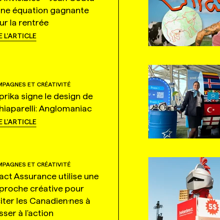
une équation gagnante
ur la rentrée
E L'ARTICLE
PAGNES ET CRÉATIVITÉ
prika signe le design de
hiaparelli: Anglomaniac
E L'ARTICLE
PAGNES ET CRÉATIVITÉ
tact Assurance utilise une
proche créative pour
citer les Canadien·nes à
ser à l'action