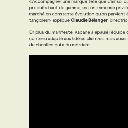
«Accompagner une marque telle que Camso, qui 
NOS TARIFS
ANNONCEZ AVEC NOUS
produits haut de gamme, est un immense privilèg
marché en constante évolution qu’on parvient à 
tangibles», explique
Claudie Bélanger
, directr
PROGRAMMES DE SUBVENTIONS
En plus du manifeste, Kabane a épaulé l’équipe
contenu adapté aux fidèles client·es, mais aussi
FAQ
de chenilles qui a du mordant.
ANNONCEZ AVEC NOUS