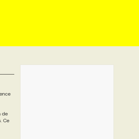
ience
n de
s. Ce