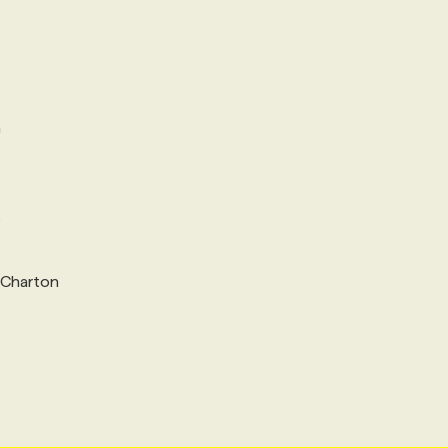
n
t
n Charton