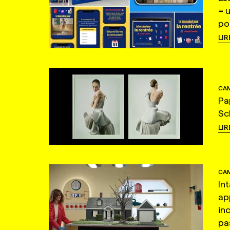
= 
po
LIR
CAM
Pa
Sc
LIR
CAM
In
ap
in
pas