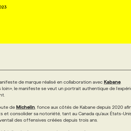
023
anifeste de marque réalisé en collaboration avec
Kabane
.
s loin», le manifeste se veut un portrait authentique de l’expér
nt.
route de
Michelin
, fonce aux côtés de Kabane depuis 2020 afi
et consolider sa notoriété, tant au Canada qu'aux États-Uni
ventail des offensives créées depuis trois ans.