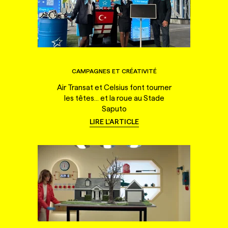
CAMPAGNES ET CRÉATIVITÉ
Air Transat et Celsius font tourner
les têtes... et la roue au Stade
Saputo
LIRE L'ARTICLE