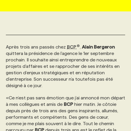
MARKETING ET COMMUNICATION
NOUVEAUX MANDATS
AFFICHEZ UN POSTE / TARIFS
CANDIDAT
BULLETIN RECRUTEMENT
NOS CONFÉRENCES
FORMATIONS
WEB & MÉDIAS SOCIAUX
VOIR LES OFFRES
AFFAIRES DE L'INDUSTRIE
CONSULTER LA CVTHÈQUE
INFOLETTRE PUBLICITÉ
FAQ
NOS FORMATIONS EN LIGNE
CHASSE DE TÊTE
Après trois ans passés chez
BCP
,
Alain Bergeron
MARKETING DURABLE
PROFIL CANDIDAT
INITIATIVES NUMÉRIQUES
PROFIL ENTREPRISE
ANNONCEZ AVEC NOUS
ANNONCEZ AVEC NOUS
NOS PARCOURS DE FORMATIONS
SERVICE DE CHASSE DE TÊTE
quittera la présidence de l’agence le 1er septembre
prochain. Il souhaite ainsi entreprendre de nouveaux
projets d’affaires et se rapprocher de ses intérêts en
GEO/SEO
PRIX ET DISTINCTIONS
FAQ
FORMATIONS PERSONNALISÉES
NOS TARIFS
gestion d’enjeux stratégiques et en réputation
d’entreprise. Son successeur n’a toutefois pas été
désigné à ce jour.
ÉVÉNEMENTIEL
TENDANCES
ANNONCEZ AVEC NOUS
NOS FORMATEUR‧RICES
NOS EXPERTISES
«Ce n’est pas sans émotion que j’ai annoncé mon départ
à mes collègues et amis de
BCP
hier matin. Je côtoie
NOS AUTEUR‧RICES
POURQUOI CHOISIR NOS FORMATIONS
FAQ
depuis près de trois ans des gens inspirants, allumés,
performants et compétents. Des gens de cœur,
comme je me plais souvent à le dire. Tout le chemin
NOS TARIFS
ANNONCEZ AVEC NOUS
parcouru par
BCP
depuis trois ans est le reflet de la