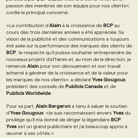
passion des membres de son équipe pour nos clients»,
confie le principal concerné.
PROGRAMMES DE SUBVENTIONS
«La contribution d’
Alain
à la croissance de
BCP
au
cours des trois dernières années a été appréciée. Sa
FAQ
vision de la publicité et des communications a toujours
été axée sur la performance des marques des clients de
BCP
. Je respecte qu’il puisse souhaiter entreprendre de
ANNONCEZ AVEC NOUS
nouveaux projets d’affaires et, au nom de la direction, je
remercie
Alain
pour son dévouement et son travail
acharné à générer de la croissance et de la valeur pour
les marques de nos clients», a déclaré
Yves Gougoux
,
président des conseils de
Publicis Canada
et de
Publicis Worldwide
.
Pour sa part,
Alain Bergeron
a tenu à saluer le soutien
d'
Yves Gougoux
: «Je suis reconnaissant envers
Yves
du
privilège qu’il m’a donné de diriger la légendaire
BCP
.
Yves
est un grand publicitaire et j’ai beaucoup appris à
œuvrer à ses côtés.»