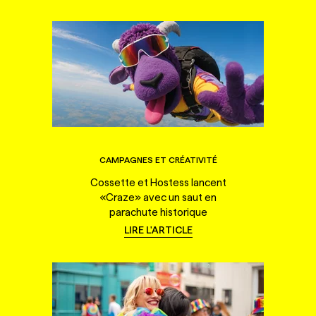
CAMPAGNES ET CRÉATIVITÉ
Cossette et Hostess lancent
«Craze» avec un saut en
parachute historique
LIRE L'ARTICLE