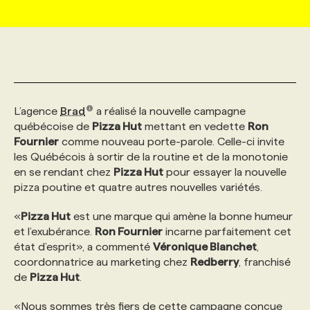
MARKETING ET COMMUNICATION
NOUVEAUX MANDATS
AFFICHEZ UN POSTE / TARIFS
CANDIDAT
BULLETIN RECRUTEMENT
NOS CONFÉRENCES
FORMATIONS
WEB & MÉDIAS SOCIAUX
VOIR LES OFFRES
AFFAIRES DE L'INDUSTRIE
CONSULTER LA CVTHÈQUE
INFOLETTRE PUBLICITÉ
FAQ
NOS FORMATIONS EN LIGNE
CHASSE DE TÊTE
L’agence
Brad
a réalisé la nouvelle campagne
MARKETING DURABLE
PROFIL CANDIDAT
INITIATIVES NUMÉRIQUES
PROFIL ENTREPRISE
ANNONCEZ AVEC NOUS
ANNONCEZ AVEC NOUS
NOS PARCOURS DE FORMATIONS
SERVICE DE CHASSE DE TÊTE
québécoise de
Pizza Hut
mettant en vedette
Ron
Fournier
comme nouveau porte-parole. Celle-ci invite
les Québécois à sortir de la routine et de la monotonie
GEO/SEO
PRIX ET DISTINCTIONS
FAQ
FORMATIONS PERSONNALISÉES
NOS TARIFS
en se rendant chez
Pizza Hut
pour essayer la nouvelle
pizza poutine et quatre autres nouvelles variétés.
ÉVÉNEMENTIEL
TENDANCES
ANNONCEZ AVEC NOUS
NOS FORMATEUR‧RICES
NOS EXPERTISES
«
Pizza Hut
est une marque qui amène la bonne humeur
et l’exubérance.
Ron Fournier
incarne parfaitement cet
état d’esprit», a commenté
Véronique Blanchet
,
NOS AUTEUR‧RICES
POURQUOI CHOISIR NOS FORMATIONS
FAQ
coordonnatrice au marketing chez
Redberry
, franchisé
de
Pizza Hut
.
NOS TARIFS
ANNONCEZ AVEC NOUS
«Nous sommes très fiers de cette campagne conçue