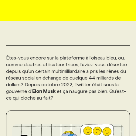
MARKETING ET COMMUNICATION
NOUVEAUX MANDATS
AFFICHEZ UN POSTE / TARIFS
CANDIDAT
BULLETIN RECRUTEMENT
NOS CONFÉRENCES
FORMATIONS
WEB & MÉDIAS SOCIAUX
VOIR LES OFFRES
AFFAIRES DE L'INDUSTRIE
CONSULTER LA CVTHÈQUE
INFOLETTRE PUBLICITÉ
FAQ
NOS FORMATIONS EN LIGNE
CHASSE DE TÊTE
MARKETING DURABLE
PROFIL CANDIDAT
INITIATIVES NUMÉRIQUES
PROFIL ENTREPRISE
ANNONCEZ AVEC NOUS
ANNONCEZ AVEC NOUS
NOS PARCOURS DE FORMATIONS
SERVICE DE CHASSE DE TÊTE
Êtes-vous encore sur la plateforme à l’oiseau bleu, ou,
comme d’autres utilisateur·trices, l’aviez-vous désertée
depuis qu’un certain multimilliardaire a pris les rênes du
GEO/SEO
PRIX ET DISTINCTIONS
FAQ
FORMATIONS PERSONNALISÉES
NOS TARIFS
réseau social en échange de quelque 44 milliards de
dollars? Depuis octobre 2022, Twitter était sous la
gouverne d’
Elon Musk
et ça n’augure pas bien. Qu’est-
ÉVÉNEMENTIEL
TENDANCES
ANNONCEZ AVEC NOUS
NOS FORMATEUR‧RICES
NOS EXPERTISES
ce qui cloche au fait?
NOS AUTEUR‧RICES
POURQUOI CHOISIR NOS FORMATIONS
FAQ
NOS TARIFS
ANNONCEZ AVEC NOUS