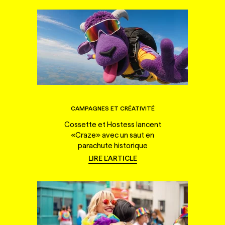
CAMPAGNES ET CRÉATIVITÉ
Cossette et Hostess lancent
«Craze» avec un saut en
parachute historique
LIRE L'ARTICLE