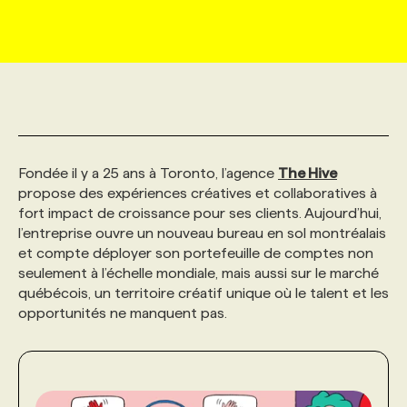
MARKETING ET COMMUNICATION
NOUVEAUX MANDATS
AFFICHEZ UN POSTE / TARIFS
CANDIDAT
BULLETIN RECRUTEMENT
NOS CONFÉRENCES
FORMATIONS
WEB & MÉDIAS SOCIAUX
VOIR LES OFFRES
AFFAIRES DE L'INDUSTRIE
CONSULTER LA CVTHÈQUE
INFOLETTRE PUBLICITÉ
FAQ
NOS FORMATIONS EN LIGNE
CHASSE DE TÊTE
MARKETING DURABLE
PROFIL CANDIDAT
INITIATIVES NUMÉRIQUES
PROFIL ENTREPRISE
ANNONCEZ AVEC NOUS
ANNONCEZ AVEC NOUS
NOS PARCOURS DE FORMATIONS
SERVICE DE CHASSE DE TÊTE
Fondée il y a 25 ans à Toronto, l’agence
The Hive
propose des expériences créatives et collaboratives à
fort impact de croissance pour ses clients. Aujourd’hui,
GEO/SEO
PRIX ET DISTINCTIONS
FAQ
FORMATIONS PERSONNALISÉES
NOS TARIFS
l’entreprise ouvre un nouveau bureau en sol montréalais
et compte déployer son portefeuille de comptes non
seulement à l’échelle mondiale, mais aussi sur le marché
ÉVÉNEMENTIEL
TENDANCES
ANNONCEZ AVEC NOUS
NOS FORMATEUR‧RICES
NOS EXPERTISES
québécois, un territoire créatif unique où le talent et les
opportunités ne manquent pas.
NOS AUTEUR‧RICES
POURQUOI CHOISIR NOS FORMATIONS
FAQ
NOS TARIFS
ANNONCEZ AVEC NOUS