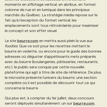
moments en affichage vertical, en abribus, en format
colonne de rue et en lumiquai dans les principaux
PROGRAMMES DE SUBVENTIONS
marchés du Québec. La stratégie média repose sur le
fait qu’à l’exception du format vertical, les
emplacements sont tous rétroéclairés pour maximiser
FAQ
le concept et son effet visuel.
Le site
beurre.com
en mettra aussi plein la vue aux
ANNONCEZ AVEC NOUS
foodies
. Que ce soit pour les recettes mettant le
beurre en vedette, ou encore pour le guide des bonnes
adresses où déguster d’appétissants mets préparés
avec du beurre (boulangeries, pâtisseries, restaurants,
etc.), le public sera conquis par cette nouvelle
plateforme qui agit à titre de site de référence. De plus,
le microsite présente l’univers du beurre, une section
complète où il est possible de découvrir tout ce qui
concerne le beurre.
Qui plus est, à compter du 1er juillet, deux concours
seront déployés simultanément: un sur
beurre.com
,