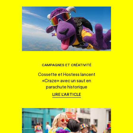
CAMPAGNES ET CRÉATIVITÉ
Cossette et Hostess lancent
«Craze» avec un saut en
parachute historique
LIRE L'ARTICLE