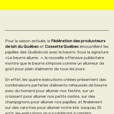
MARKETING ET COMMUNICATION
NOUVEAUX MANDATS
AFFICHEZ UN POSTE / TARIFS
CANDIDAT
BULLETIN RECRUTEMENT
NOS CONFÉRENCES
FORMATIONS
WEB & MÉDIAS SOCIAUX
VOIR LES OFFRES
AFFAIRES DE L'INDUSTRIE
CONSULTER LA CVTHÈQUE
INFOLETTRE PUBLICITÉ
FAQ
NOS FORMATIONS EN LIGNE
CHASSE DE TÊTE
Pour la saison estivale, la
Fédération des producteurs
MARKETING DURABLE
PROFIL CANDIDAT
INITIATIVES NUMÉRIQUES
PROFIL ENTREPRISE
ANNONCEZ AVEC NOUS
ANNONCEZ AVEC NOUS
NOS PARCOURS DE FORMATIONS
SERVICE DE CHASSE DE TÊTE
de lait du Québec
et
Cossette Québec
émoustillent les
papilles des Québécois avec le beurre. Sous la signature
«Le beurre allume…», la nouvelle offensive publicitaire
GEO/SEO
PRIX ET DISTINCTIONS
FAQ
FORMATIONS PERSONNALISÉES
NOS TARIFS
montre que le beurre s’impose comme un allumeur de
goût pour plein d’aliments de tous les jours.
ÉVÉNEMENTIEL
TENDANCES
ANNONCEZ AVEC NOUS
NOS FORMATEUR‧RICES
NOS EXPERTISES
En effet, les quatre exécutions créées présentent des
combinaisons parfaites d’aliments rehaussés de beurre:
avec du homard pour allumer nos festins, sur un
NOS AUTEUR‧RICES
POURQUOI CHOISIR NOS FORMATIONS
FAQ
croissant pour allumer nos petits matins, sur des
champignons pour allumer nos papilles, et finalement
sur des carottes pour allumer notre été. Jusqu'au 25
NOS TARIFS
ANNONCEZ AVEC NOUS
août, les exécutions se succéderont à certains