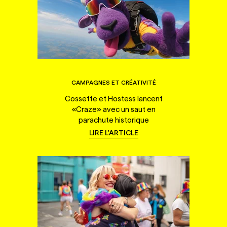
CAMPAGNES ET CRÉATIVITÉ
Cossette et Hostess lancent
«Craze» avec un saut en
parachute historique
LIRE L'ARTICLE