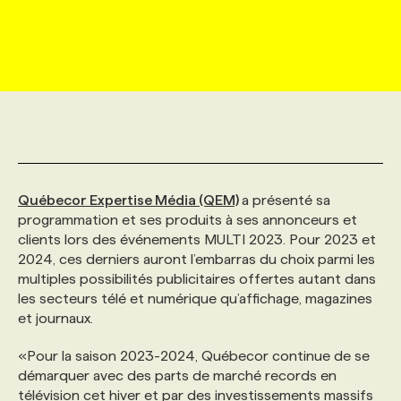
MARKETING ET COMMUNICATION
NOUVEAUX MANDATS
AFFICHEZ UN POSTE / TARIFS
CANDIDAT
BULLETIN RECRUTEMENT
NOS CONFÉRENCES
FORMATIONS
WEB & MÉDIAS SOCIAUX
VOIR LES OFFRES
AFFAIRES DE L'INDUSTRIE
CONSULTER LA CVTHÈQUE
INFOLETTRE PUBLICITÉ
FAQ
NOS FORMATIONS EN LIGNE
CHASSE DE TÊTE
MARKETING DURABLE
PROFIL CANDIDAT
INITIATIVES NUMÉRIQUES
PROFIL ENTREPRISE
ANNONCEZ AVEC NOUS
ANNONCEZ AVEC NOUS
NOS PARCOURS DE FORMATIONS
SERVICE DE CHASSE DE TÊTE
Québecor Expertise Média (QEM)
a présenté sa
GEO/SEO
PRIX ET DISTINCTIONS
FAQ
FORMATIONS PERSONNALISÉES
NOS TARIFS
programmation et ses produits à ses annonceurs et
clients lors des événements MULTI 2023. Pour 2023 et
2024, ces derniers auront l’embarras du choix parmi les
ÉVÉNEMENTIEL
TENDANCES
ANNONCEZ AVEC NOUS
NOS FORMATEUR‧RICES
NOS EXPERTISES
multiples possibilités publicitaires offertes autant dans
les secteurs télé et numérique qu’affichage, magazines
et journaux.
NOS AUTEUR‧RICES
POURQUOI CHOISIR NOS FORMATIONS
FAQ
«Pour la saison 2023-2024, Québecor continue de se
démarquer avec des parts de marché records en
NOS TARIFS
ANNONCEZ AVEC NOUS
télévision cet hiver et par des investissements massifs