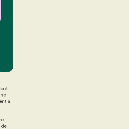
dent
 se
ent à
re
s de