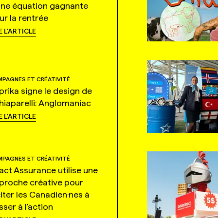
une équation gagnante
ur la rentrée
E L'ARTICLE
PAGNES ET CRÉATIVITÉ
prika signe le design de
hiaparelli: Anglomaniac
E L'ARTICLE
PAGNES ET CRÉATIVITÉ
tact Assurance utilise une
proche créative pour
citer les Canadien·nes à
ser à l'action