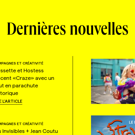
Dernières nouvelles
PAGNES ET CRÉATIVITÉ
ssette et Hostess
ncent «Craze» avec un
ut en parachute
storique
E L'ARTICLE
PAGNES ET CRÉATIVITÉ
s Invisibles + Jean Coutu