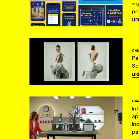
= 
po
LIR
CAM
Pa
Sc
LIR
CAM
In
ap
in
pas