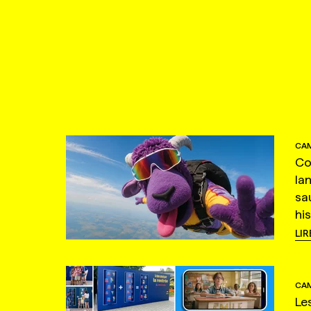
CAM
Co
la
sa
hi
LIR
CAM
Le