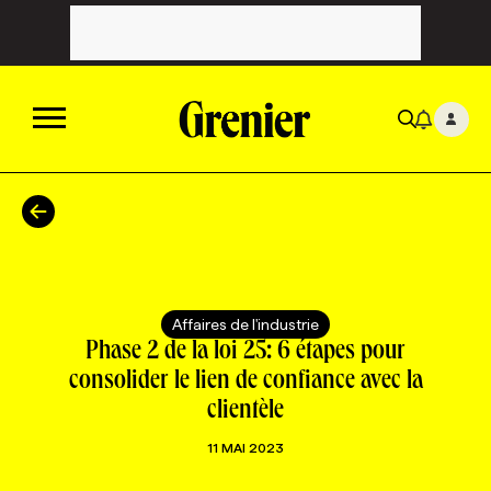
ACTUALITÉS
CATÉGORIES
MAGAZINE
Affaires de l'industrie
TOUTES LES CATÉGORIES
CHRONIQUES
FORFAITS ABONNEMENT
INFOLETTRES
Phase 2 de la loi 25: 6 étapes pour
consolider le lien de confiance avec la
clientèle
TOUTES LES CHRONIQUES
CAMPAGNES ET CRÉATIVITÉ
VOIR TOUTES LES PARUTIONS
INFOLETTRE EN BREF
EMPLOIS
11 MAI 2023
NOUVEAU!
RESSOURCES HUMAINES
NOMINATIONS
ANNONCEZ AVEC NOUS
BULLETIN FORMATION
EMPLOYEUR
CONFÉRENCES