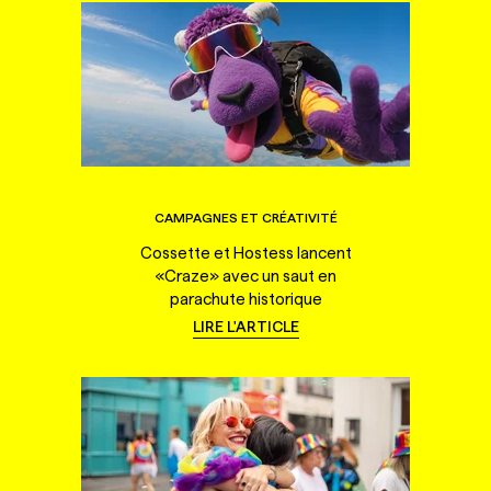
CAMPAGNES ET CRÉATIVITÉ
Cossette et Hostess lancent
«Craze» avec un saut en
parachute historique
LIRE L'ARTICLE