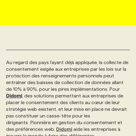
MARKETING ET COMMUNICATION
NOUVEAUX MANDATS
AFFICHEZ UN POSTE / TARIFS
CANDIDAT
BULLETIN RECRUTEMENT
NOS CONFÉRENCES
FORMATIONS
WEB & MÉDIAS SOCIAUX
VOIR LES OFFRES
AFFAIRES DE L'INDUSTRIE
CONSULTER LA CVTHÈQUE
INFOLETTRE PUBLICITÉ
FAQ
NOS FORMATIONS EN LIGNE
CHASSE DE TÊTE
MARKETING DURABLE
PROFIL CANDIDAT
INITIATIVES NUMÉRIQUES
PROFIL ENTREPRISE
ANNONCEZ AVEC NOUS
ANNONCEZ AVEC NOUS
NOS PARCOURS DE FORMATIONS
SERVICE DE CHASSE DE TÊTE
Au regard des pays l’ayant déjà appliquée, la collecte de
consentement exigée aux entreprises par les lois sur la
GEO/SEO
PRIX ET DISTINCTIONS
FAQ
FORMATIONS PERSONNALISÉES
NOS TARIFS
protection des renseignements personnels peut
entraîner des baisses de collection de données allant
de 10% à 90%, pour les pires implémentations. Pour
ÉVÉNEMENTIEL
TENDANCES
ANNONCEZ AVEC NOUS
NOS FORMATEUR‧RICES
NOS EXPERTISES
Didomi
, des solutions permettant aux entreprises de
placer le consentement des clients au cœur de leur
stratégie web existent, et leur mise en place ne devrait
NOS AUTEUR‧RICES
POURQUOI CHOISIR NOS FORMATIONS
FAQ
pas constituer un casse-tête pour les
dirigeants. Pionnière en gestion du consentement et
des préférences web,
Didomi
aide les entreprises à
NOS TARIFS
ANNONCEZ AVEC NOUS
travers le monde à faire des différentes