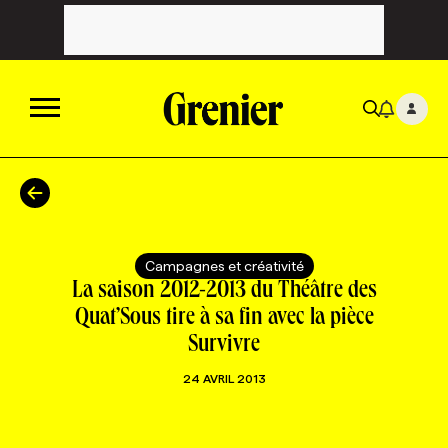
ACTUALITÉS
CATÉGORIES
MAGAZINE
Campagnes et créativité
La saison 2012-2013 du Théâtre des
TOUTES LES CATÉGORIES
CHRONIQUES
FORFAITS ABONNEMENT
INFOLETTRES
Quat’Sous tire à sa fin avec la pièce
Survivre
TOUTES LES CHRONIQUES
CAMPAGNES ET CRÉATIVITÉ
VOIR TOUTES LES PARUTIONS
INFOLETTRE EN BREF
EMPLOIS
24 AVRIL 2013
NOUVEAU!
RESSOURCES HUMAINES
NOMINATIONS
ANNONCEZ AVEC NOUS
BULLETIN FORMATION
EMPLOYEUR
CONFÉRENCES