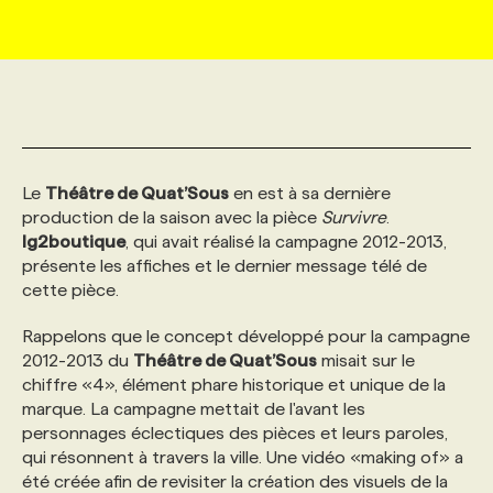
MARKETING ET COMMUNICATION
NOUVEAUX MANDATS
AFFICHEZ UN POSTE / TARIFS
CANDIDAT
BULLETIN RECRUTEMENT
NOS CONFÉRENCES
FORMATIONS
WEB & MÉDIAS SOCIAUX
VOIR LES OFFRES
AFFAIRES DE L'INDUSTRIE
CONSULTER LA CVTHÈQUE
INFOLETTRE PUBLICITÉ
FAQ
NOS FORMATIONS EN LIGNE
CHASSE DE TÊTE
Le
Théâtre de Quat’Sous
en est à sa dernière
MARKETING DURABLE
PROFIL CANDIDAT
INITIATIVES NUMÉRIQUES
PROFIL ENTREPRISE
ANNONCEZ AVEC NOUS
ANNONCEZ AVEC NOUS
NOS PARCOURS DE FORMATIONS
SERVICE DE CHASSE DE TÊTE
production de la saison avec la pièce
Survivre
.
lg2boutique
, qui avait réalisé la campagne 2012-2013,
présente les affiches et le dernier message télé de
GEO/SEO
PRIX ET DISTINCTIONS
FAQ
FORMATIONS PERSONNALISÉES
NOS TARIFS
cette pièce.
ÉVÉNEMENTIEL
Rappelons que le concept développé pour la campagne
TENDANCES
ANNONCEZ AVEC NOUS
NOS FORMATEUR‧RICES
NOS EXPERTISES
2012-2013 du
Théâtre de Quat’Sous
misait sur le
chiffre «4», élément phare historique et unique de la
NOS AUTEUR‧RICES
POURQUOI CHOISIR NOS FORMATIONS
FAQ
marque. La campagne mettait de l'avant les
personnages éclectiques des pièces et leurs paroles,
qui résonnent à travers la ville. Une vidéo «making of» a
NOS TARIFS
ANNONCEZ AVEC NOUS
été créée afin de revisiter la création des visuels de la