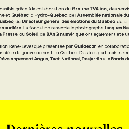
ossible grâce à la collaboration du
Groupe TVA inc
., des serv
he
et
Québec
, d’
Hydro-Québec
, de l’
Assemblée nationale du
Québec
, du
Directeur général des élections du Québec
, de la
anaudière
. La fondation remercie le photographe
Jacques N
a Presse
, du
Soleil
, de
BAnQ numérique
ont également été uti
dation René-Lévesque présentée par
Québecor
, en collaborati
inancière du gouvernement du Québec. D’autres partenaires re
 Développement Angus, Tact, National, Desjardins, le Fonds d