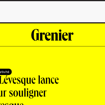
tivité
Lévesque lance
ur souligner