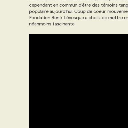
cependant en commun d’être des témoins tangibl
NOS TARIFS
ANNONCEZ AVEC NOUS
populaire aujourd’hui. Coup de coeur, mouvemen
Fondation René-Lévesque a choisi de mettre en
néanmoins fascinante.
PROGRAMMES DE SUBVENTIONS
FAQ
ANNONCEZ AVEC NOUS