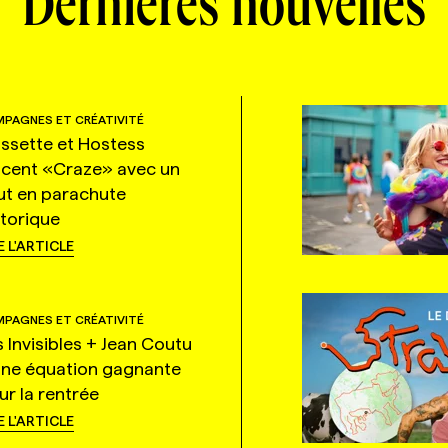
Dernières nouvelles
PAGNES ET CRÉATIVITÉ
ssette et Hostess
ncent «Craze» avec un
ut en parachute
storique
E L'ARTICLE
PAGNES ET CRÉATIVITÉ
s Invisibles + Jean Coutu
une équation gagnante
ur la rentrée
E L'ARTICLE