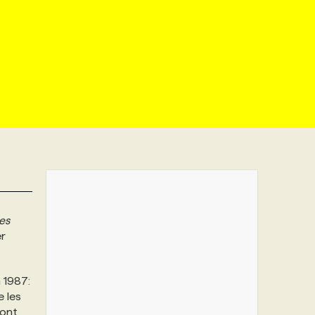
es
er
 1987:
e les
 ont