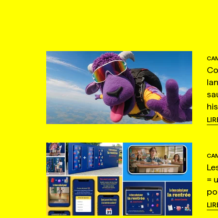
CAM
Co
la
sa
hi
LIR
CAM
Le
= 
po
LIR