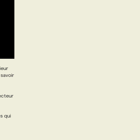
ieur
savoir
recteur
ns qui