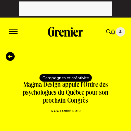
ACTUALITÉS
CATÉGORIES
MAGAZINE
Campagnes et créativité
Magma Design appuie l'Ordre des
TOUTES LES CATÉGORIES
CHRONIQUES
FORFAITS ABONNEMENT
INFOLETTRES
psychologues du Québec pour son
prochain Congrès
TOUTES LES CHRONIQUES
CAMPAGNES ET CRÉATIVITÉ
VOIR TOUTES LES PARUTIONS
INFOLETTRE EN BREF
EMPLOIS
3 OCTOBRE 2010
NOUVEAU!
RESSOURCES HUMAINES
NOMINATIONS
ANNONCEZ AVEC NOUS
BULLETIN FORMATION
EMPLOYEUR
CONFÉRENCES