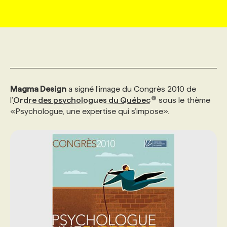
MARKETING ET COMMUNICATION
NOUVEAUX MANDATS
AFFICHEZ UN POSTE / TARIFS
CANDIDAT
BULLETIN RECRUTEMENT
NOS CONFÉRENCES
FORMATIONS
WEB & MÉDIAS SOCIAUX
VOIR LES OFFRES
AFFAIRES DE L'INDUSTRIE
CONSULTER LA CVTHÈQUE
INFOLETTRE PUBLICITÉ
FAQ
NOS FORMATIONS EN LIGNE
CHASSE DE TÊTE
Magma Design
a signé l’image du Congrès 2010 de
MARKETING DURABLE
PROFIL CANDIDAT
INITIATIVES NUMÉRIQUES
PROFIL ENTREPRISE
ANNONCEZ AVEC NOUS
ANNONCEZ AVEC NOUS
NOS PARCOURS DE FORMATIONS
SERVICE DE CHASSE DE TÊTE
l’
Ordre des psychologues du Québec
sous le thème
«Psychologue, une expertise qui s’impose».
GEO/SEO
PRIX ET DISTINCTIONS
FAQ
FORMATIONS PERSONNALISÉES
NOS TARIFS
ÉVÉNEMENTIEL
TENDANCES
ANNONCEZ AVEC NOUS
NOS FORMATEUR‧RICES
NOS EXPERTISES
NOS AUTEUR‧RICES
POURQUOI CHOISIR NOS FORMATIONS
FAQ
NOS TARIFS
ANNONCEZ AVEC NOUS