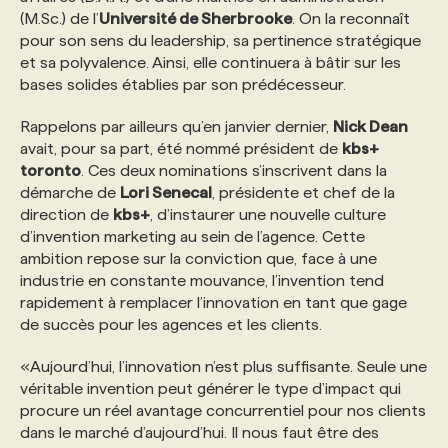
(M.Sc.) de l’
Université de Sherbrooke
. On la reconnaît
pour son sens du leadership, sa pertinence stratégique
PROGRAMMES DE SUBVENTIONS
et sa polyvalence. Ainsi, elle continuera à bâtir sur les
bases solides établies par son prédécesseur.
FAQ
Rappelons par ailleurs qu’en janvier dernier,
Nick Dean
avait, pour sa part, été nommé président de
kbs+
toronto
. Ces deux nominations s’inscrivent dans la
ANNONCEZ AVEC NOUS
démarche de
Lori Senecal
, présidente et chef de la
direction de
kbs+
, d’instaurer une nouvelle culture
d’invention marketing au sein de l’agence. Cette
ambition repose sur la conviction que, face à une
industrie en constante mouvance, l’invention tend
rapidement à remplacer l’innovation en tant que gage
de succès pour les agences et les clients.
«Aujourd’hui, l’innovation n’est plus suffisante. Seule une
véritable invention peut générer le type d’impact qui
procure un réel avantage concurrentiel pour nos clients
dans le marché d’aujourd’hui. Il nous faut être des