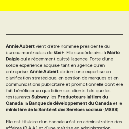
MARKETING ET COMMUNICATION
NOUVEAUX MANDATS
AFFICHEZ UN POSTE / TARIFS
CANDIDAT
BULLETIN RECRUTEMENT
NOS CONFÉRENCES
FORMATIONS
WEB & MÉDIAS SOCIAUX
VOIR LES OFFRES
AFFAIRES DE L'INDUSTRIE
CONSULTER LA CVTHÈQUE
INFOLETTRE PUBLICITÉ
FAQ
NOS FORMATIONS EN LIGNE
CHASSE DE TÊTE
Annie Aubert
vient d’être nommée présidente du
MARKETING DURABLE
PROFIL CANDIDAT
INITIATIVES NUMÉRIQUES
PROFIL ENTREPRISE
ANNONCEZ AVEC NOUS
ANNONCEZ AVEC NOUS
NOS PARCOURS DE FORMATIONS
SERVICE DE CHASSE DE TÊTE
bureau montréalais de
kbs+
. Elle succède ainsi à
Mario
Daigle
qui a récemment quitté l’agence. Forte d’une
solide expérience acquise tant en agence qu’en
GEO/SEO
PRIX ET DISTINCTIONS
FAQ
FORMATIONS PERSONNALISÉES
NOS TARIFS
entreprise,
Annie Aubert
détient une expertise en
planification stratégique, en gestion de marques et en
communications publicitaire et promotionnelle dont elle
ÉVÉNEMENTIEL
TENDANCES
ANNONCEZ AVEC NOUS
NOS FORMATEUR‧RICES
NOS EXPERTISES
fait bénéficier au quotidien ses clients tels que les
restaurants
Subway
, les
Producteurs laitiers du
Canada
, la
Banque de développement du Canada
et le
NOS AUTEUR‧RICES
POURQUOI CHOISIR NOS FORMATIONS
FAQ
ministère de la Santé et des Services sociaux
(
MSSS
).
Elle est titulaire d’un baccalauréat en administration des
NOS TARIFS
ANNONCEZ AVEC NOUS
affaires (B.A.A.) et d’une maîtrise en administration