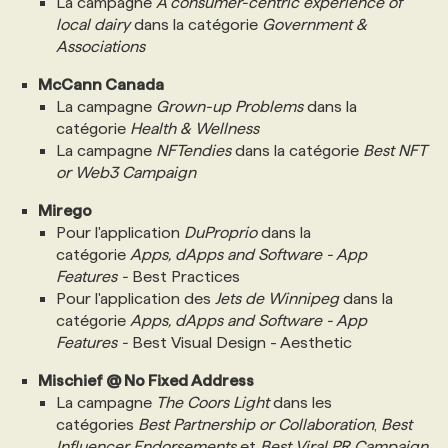
La campagne
A consumer-centric experience of
local dairy
dans la catégorie
Government &
Associations
McCann Canada
La campagne
Grown-up Problems
dans la
catégorie
Health & Wellness
La campagne
NFTendies
dans la catégorie
Best NFT
or Web3 Campaign
Mirego
Pour l'application
DuProprio
dans la
catégorie
Apps, dApps and Software - App
Features -
Best Practices
Pour l'application des
Jets de Winnipeg
dans la
catégorie
Apps, dApps and Software - App
Features -
Best Visual Design - Aesthetic
Mischief @ No Fixed Address
La campagne
The Coors Light
dans les
catégories
Best Partnership or Collaboration
,
Best
Influencer Endorsements
et
Best Viral PR Campaign