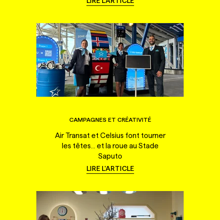
LIRE L'ARTICLE
CAMPAGNES ET CRÉATIVITÉ
Air Transat et Celsius font tourner
les têtes... et la roue au Stade
Saputo
LIRE L'ARTICLE