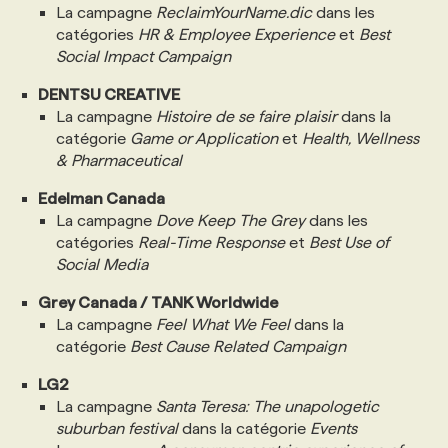
La campagne
ReclaimYourName.dic
dans les
catégories
HR & Employee Experience
et
Best
PROGRAMMES DE SUBVENTIONS
Social Impact Campaign
DENTSU CREATIVE
FAQ
La campagne
Histoire de se faire plaisir
dans la
catégorie
Game or Application
et
Health, Wellness
& Pharmaceutical
ANNONCEZ AVEC NOUS
Edelman Canada
La campagne
Dove Keep The Grey
dans les
catégories
Real-Time Response
et
Best Use of
Social Media
Grey Canada / TANK Worldwide
La campagne
Feel What We Feel
dans la
catégorie
Best Cause Related Campaign
LG2
La campagne
Santa Teresa: The unapologetic
suburban festival
dans la catégorie
Events