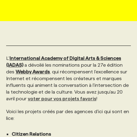
MARKETING ET COMMUNICATION
NOUVEAUX MANDATS
AFFICHEZ UN POSTE / TARIFS
CANDIDAT
BULLETIN RECRUTEMENT
NOS CONFÉRENCES
FORMATIONS
WEB & MÉDIAS SOCIAUX
VOIR LES OFFRES
AFFAIRES DE L'INDUSTRIE
CONSULTER LA CVTHÈQUE
INFOLETTRE PUBLICITÉ
FAQ
NOS FORMATIONS EN LIGNE
CHASSE DE TÊTE
MARKETING DURABLE
PROFIL CANDIDAT
INITIATIVES NUMÉRIQUES
PROFIL ENTREPRISE
ANNONCEZ AVEC NOUS
ANNONCEZ AVEC NOUS
NOS PARCOURS DE FORMATIONS
SERVICE DE CHASSE DE TÊTE
L'
International Academy of Digital Arts & Sciences
(IADAS)
a dévoilé les nominations pour la 27e édition
des
Webby Awards
, qui récompensent l'excellence sur
GEO/SEO
PRIX ET DISTINCTIONS
FAQ
FORMATIONS PERSONNALISÉES
NOS TARIFS
Internet et récompensent les créateurs et marques
influents qui animent la conversation à l'intersection de
la technologie et de la culture. Vous avez jusqu'au 20
ÉVÉNEMENTIEL
TENDANCES
ANNONCEZ AVEC NOUS
NOS FORMATEUR‧RICES
NOS EXPERTISES
avril pour
voter pour vos projets favoris
!
Voici les projets créés par des agences d'ici qui sont en
NOS AUTEUR‧RICES
POURQUOI CHOISIR NOS FORMATIONS
FAQ
lice:
NOS TARIFS
ANNONCEZ AVEC NOUS
Citizen Relations