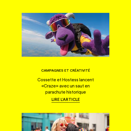
CAMPAGNES ET CRÉATIVITÉ
Cossette et Hostess lancent
«Craze» avec un saut en
parachute historique
LIRE L'ARTICLE