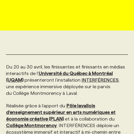
MARKETING ET COMMUNICATION
NOUVEAUX MANDATS
AFFICHEZ UN POSTE / TARIFS
CANDIDAT
BULLETIN RECRUTEMENT
NOS CONFÉRENCES
FORMATIONS
WEB & MÉDIAS SOCIAUX
VOIR LES OFFRES
AFFAIRES DE L'INDUSTRIE
CONSULTER LA CVTHÈQUE
INFOLETTRE PUBLICITÉ
FAQ
NOS FORMATIONS EN LIGNE
CHASSE DE TÊTE
MARKETING DURABLE
PROFIL CANDIDAT
INITIATIVES NUMÉRIQUES
PROFIL ENTREPRISE
ANNONCEZ AVEC NOUS
ANNONCEZ AVEC NOUS
NOS PARCOURS DE FORMATIONS
SERVICE DE CHASSE DE TÊTE
Du 20 au 30 avril, les finissantes et finissants en médias
GEO/SEO
PRIX ET DISTINCTIONS
FAQ
FORMATIONS PERSONNALISÉES
NOS TARIFS
interactifs de l’
Université du Québec à Montréal
(UQAM)
présenteront l’installation
INTERFÉRENCES
,
une expérience immersive déployée sur le parvis
ÉVÉNEMENTIEL
TENDANCES
ANNONCEZ AVEC NOUS
NOS FORMATEUR‧RICES
NOS EXPERTISES
du Collège Montmorency à Laval.
Réalisée grâce à l’apport du
Pôle lavallois
NOS AUTEUR‧RICES
POURQUOI CHOISIR NOS FORMATIONS
FAQ
d’enseignement supérieur en arts numériques et
économie créative (PLAN)
et à la collaboration du
Collège Montmorency
, INTERFÉRENCES déploie un
NOS TARIFS
ANNONCEZ AVEC NOUS
écosystème immersif et interactif à mi-chemin entre