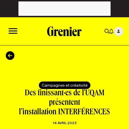
ACTUALITÉS
CATÉGORIES
MAGAZINE
Campagnes et créativité
TOUTES LES CATÉGORIES
CHRONIQUES
FORFAITS ABONNEMENT
INFOLETTRES
Des finissant·es de l'UQAM
présentent
TOUTES LES CHRONIQUES
CAMPAGNES ET CRÉATIVITÉ
VOIR TOUTES LES PARUTIONS
INFOLETTRE EN BREF
EMPLOIS
l’installation INTERFÉRENCES
14 AVRIL 2023
NOUVEAU!
RESSOURCES HUMAINES
NOMINATIONS
ANNONCEZ AVEC NOUS
BULLETIN FORMATION
EMPLOYEUR
CONFÉRENCES