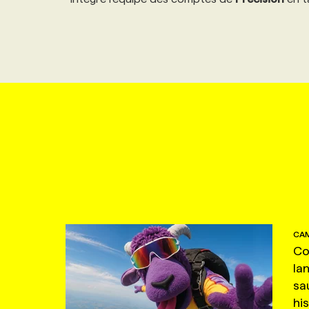
CAM
Co
la
sa
hi