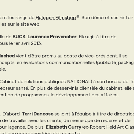
oint les rangs de
Halogen Filmshop
. Son démo et ses histoi
les sur le
site web
.
lle de
BUCK
:
Laurence Provencher
. Elle agit à titre de
s le 1er avril 2013.
Hached
vient d’être promu au poste de vice-président. Il se
epts, en évaluations communicationnelles (publicité, packag
le.
Cabinet de relations publiques NATIONAL) à son bureau de T
teur santé. En plus de desservir la clientèle du cabinet, elle 
a gestion de programmes, le développement des affaires,
. D’abord,
Terri Dancose
se joint à l’équipe à titre de directric
é de travailler avec les clients, de même que de repérer et de
ur l’agence. De plus,
Elizabeth Curry
(ex-Robert Held Art Glas
ant que coordonnatrice des comptes.