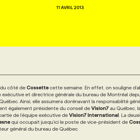
11 AVRIL 2013
 du côté de
Cossette
cette semaine. En effet, on souligne d’
e exécutive et directrice générale du bureau de Montréal depu
Québec. Ainsi, elle assumera dorénavant la responsabilité géné
evient également présidente du conseil de
Vision7
au Québec, l
partie de l’équipe exécutive de
Vision7 International
. La deux
esne
qui occupait jusqu’ici le poste de vice-président de
Coss
recteur général du bureau de Québec.