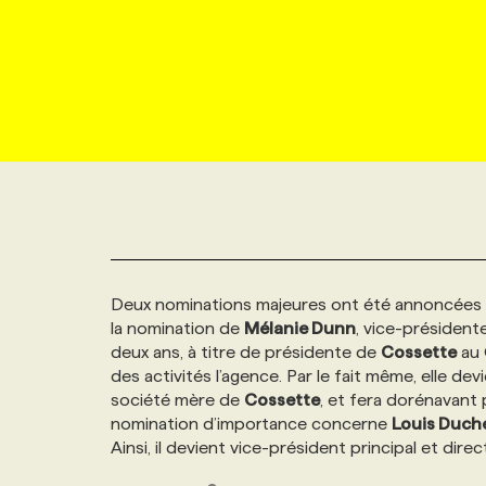
NOUVEAU!
RESSOURCES HUMAINES
NOMINATIONS
ANNONCEZ AVEC NOUS
BULLETIN FORMATION
EMPLOYEUR
CONFÉRENCES
MARKETING ET COMMUNICATION
NOUVEAUX MANDATS
AFFICHEZ UN POSTE / TARIFS
CANDIDAT
BULLETIN RECRUTEMENT
NOS CONFÉRENCES
FORMATIONS
WEB & MÉDIAS SOCIAUX
VOIR LES OFFRES
AFFAIRES DE L'INDUSTRIE
CONSULTER LA CVTHÈQUE
INFOLETTRE PUBLICITÉ
FAQ
NOS FORMATIONS EN LIGNE
CHASSE DE TÊTE
MARKETING DURABLE
PROFIL CANDIDAT
INITIATIVES NUMÉRIQUES
PROFIL ENTREPRISE
ANNONCEZ AVEC NOUS
ANNONCEZ AVEC NOUS
NOS PARCOURS DE FORMATIONS
SERVICE DE CHASSE DE TÊTE
Deux nominations majeures ont été annoncées
GEO/SEO
PRIX ET DISTINCTIONS
FAQ
FORMATIONS PERSONNALISÉES
NOS TARIFS
la nomination de
Mélanie Dunn
, vice-président
deux ans, à titre de présidente de
Cossette
au 
ÉVÉNEMENTIEL
TENDANCES
ANNONCEZ AVEC NOUS
NOS FORMATEUR‧RICES
NOS EXPERTISES
des activités l’agence. Par le fait même, elle d
société mère de
Cossette
, et fera dorénavant 
nomination d’importance concerne
Louis Duch
NOS AUTEUR‧RICES
POURQUOI CHOISIR NOS FORMATIONS
FAQ
Ainsi, il devient vice-président principal et di