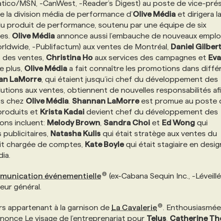
tico/MSN, -CanWest, -Reader’s Digest) au poste de vice-pré
e la division média de performance d’
Olive Média
et dirigera l
du produit de performance, soutenu par une équipe de six
res.
Olive Média
annonce aussi l’embauche de nouveaux emplo
rldwide, -Publifactum) aux ventes de Montréal,
Daniel Gilber
s des ventes,
Christina Ho
aux services des campagnes et
Eva
e plus,
Olive Média
a fait connaître les promotions dans diffé
an LaMorre
, qui étaient jusqu’ici chef du développement des
lutions aux ventes, obtiennent de nouvelles responsabilités af
ts chez
Olive Média
.
Shannan LaMorre
est promue au poste 
produits et
Krista Kadai
devient chef du développement des
ions incluent:
Melody Brown
,
Sandra Choi
et
Ed Wong
qui
 publicitaires,
Natasha Kulis
qui était stratège aux ventes du
it chargée de comptes,
Kate Boyle
qui était stagiaire en desig
dia.
unication événementielle
(ex-Cabana Sequin Inc., -Léveill
eur général.
urs appartenant à la garnison de
La Cavalerie
. Enthousiasmée 
’annonce Le visage de l’entreprenariat pour
Telus
,
Catherine Th