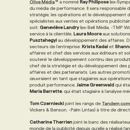
Olive Média
a nommé
Ray Philipose
(ex-Sympa
NOS TARIFS
ANNONCEZ AVEC NOUS
du média de performance. Il sera responsable d
stratégie, les opérations et le développement 
spécialistes aux ventes et opérations publicitai
PROGRAMMES DE SUBVENTIONS
soit:
Geneviève Landry
(ex-Bell Média, -TMP Wo
service à la clientèle,
Laura Moore
aux solution
Pusztahegyi
au développement des affaires. D
FAQ
secteurs de l’entreprise.
Krista Kadai
et
Shann
affaires et chef des services aux éditeurs et so
soutenir le développement continu des produi
ANNONCEZ AVEC NOUS
chef de la stratégie et du développement des 
affaires et des partenariats. Les autres promot
œuvraient en tant que stagiaires aux opérations
produit performance,
Jaime Greenwald
qui éta
Maria Barrette
, qui était stagiaire à l’analyse mé
Tom Czerniecki
joint les rangs de
Tandem comm
Vickers & Benson, -Palm Lintas) à titre de direct
Catherine Therrien
joint le banc des réalisate
monde de la publicité depuis qu’elle a réalisé l