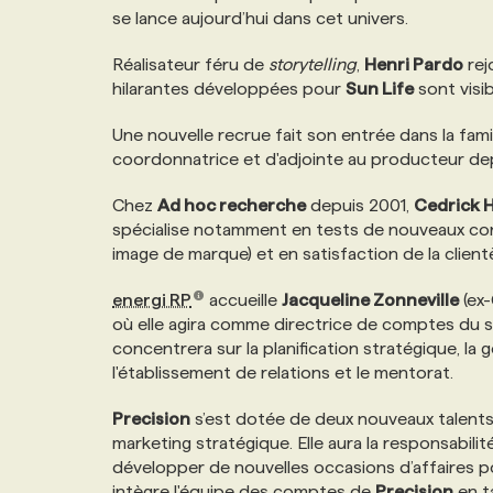
se lance aujourd’hui dans cet univers.
Réalisateur féru de
storytelling
,
Henri Pardo
rej
hilarantes développées pour
Sun Life
sont visib
Une nouvelle recrue fait son entrée dans la fami
coordonnatrice et d'adjointe au producteur depui
Chez
Ad hoc recherche
depuis 2001,
Cedrick 
spécialise notamment en tests de nouveaux conc
image de marque) et en satisfaction de la clientè
energi RP
accueille
Jacqueline Zonneville
(ex-
où elle agira comme directrice de comptes du sec
concentrera sur la planification stratégique, l
l'établissement de relations et le mentorat.
Precision
s’est dotée de deux nouveaux talents
marketing stratégique. Elle aura la responsabilit
développer de nouvelles occasions d’affaires po
intègre l'équipe des comptes de
Precision
en t