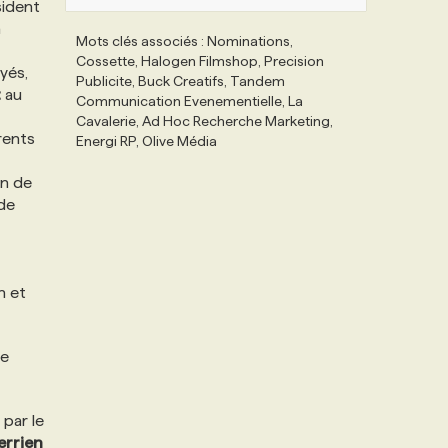
sident
a
Mots clés associés : Nominations,
Cossette, Halogen Filmshop, Precision
yés,
Publicite, Buck Creatifs, Tandem
t
au
Communication Evenementielle, La
Cavalerie, Ad Hoc Recherche Marketing,
rents
Energi RP, Olive Média
in de
de
n et
ée
par le
errien