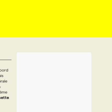
abord
is
rale
a
ième
ette
.