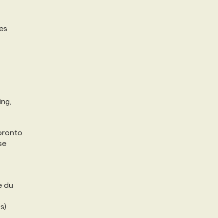
res
ing,
oronto
se
e du
s)