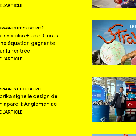
E L'ARTICLE
PAGNES ET CRÉATIVITÉ
s Invisibles + Jean Coutu
une équation gagnante
ur la rentrée
E L'ARTICLE
PAGNES ET CRÉATIVITÉ
prika signe le design de
hiaparelli: Anglomaniac
E L'ARTICLE