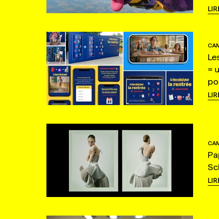
LIR
CAM
Le
= 
po
LIR
CAM
Pa
Sc
LIR