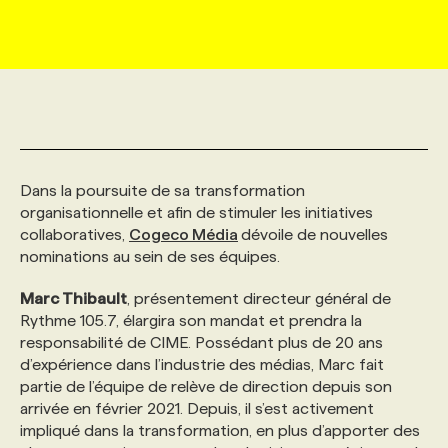
MARKETING ET COMMUNICATION
NOUVEAUX MANDATS
AFFICHEZ UN POSTE / TARIFS
CANDIDAT
BULLETIN RECRUTEMENT
NOS CONFÉRENCES
FORMATIONS
WEB & MÉDIAS SOCIAUX
VOIR LES OFFRES
AFFAIRES DE L'INDUSTRIE
CONSULTER LA CVTHÈQUE
INFOLETTRE PUBLICITÉ
FAQ
NOS FORMATIONS EN LIGNE
CHASSE DE TÊTE
MARKETING DURABLE
PROFIL CANDIDAT
INITIATIVES NUMÉRIQUES
PROFIL ENTREPRISE
ANNONCEZ AVEC NOUS
ANNONCEZ AVEC NOUS
NOS PARCOURS DE FORMATIONS
SERVICE DE CHASSE DE TÊTE
Dans la poursuite de sa transformation
organisationnelle et afin de stimuler les initiatives
collaboratives,
Cogeco Média
dévoile de nouvelles
GEO/SEO
PRIX ET DISTINCTIONS
FAQ
FORMATIONS PERSONNALISÉES
NOS TARIFS
nominations au sein de ses équipes.
Marc Thibault
, présentement directeur général de
ÉVÉNEMENTIEL
TENDANCES
ANNONCEZ AVEC NOUS
NOS FORMATEUR‧RICES
NOS EXPERTISES
Rythme 105.7, élargira son mandat et prendra la
responsabilité de CIME. Possédant plus de 20 ans
d’expérience dans l’industrie des médias, Marc fait
NOS AUTEUR‧RICES
POURQUOI CHOISIR NOS FORMATIONS
FAQ
partie de l’équipe de relève de direction depuis son
arrivée en février 2021. Depuis, il s’est activement
impliqué dans la transformation, en plus d’apporter des
NOS TARIFS
ANNONCEZ AVEC NOUS