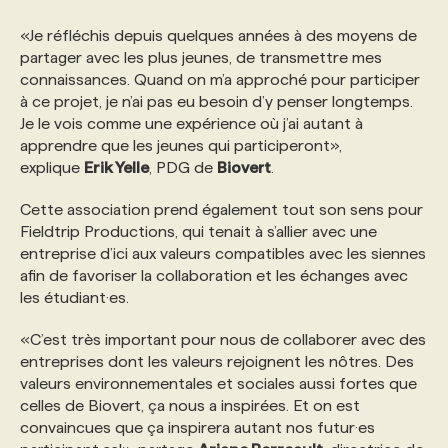
«Je réfléchis depuis quelques années à des moyens de
PROGRAMMES DE SUBVENTIONS
partager avec les plus jeunes, de transmettre mes
connaissances. Quand on m’a approché pour participer
à ce projet, je n’ai pas eu besoin d’y penser longtemps.
FAQ
Je le vois comme une expérience où j’ai autant à
apprendre que les jeunes qui participeront»,
explique
Erik Yelle
, PDG de
Biovert
.
ANNONCEZ AVEC NOUS
Cette association prend également tout son sens pour
Fieldtrip Productions, qui tenait à s’allier avec une
entreprise d’ici aux valeurs compatibles avec les siennes
afin de favoriser la collaboration et les échanges avec
les étudiant·es.
«C’est très important pour nous de collaborer avec des
entreprises dont les valeurs rejoignent les nôtres. Des
valeurs environnementales et sociales aussi fortes que
celles de Biovert, ça nous a inspirées. Et on est
convaincues que ça inspirera autant nos futur·es