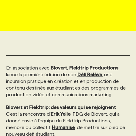
MARKETING ET COMMUNICATION
NOUVEAUX MANDATS
AFFICHEZ UN POSTE / TARIFS
CANDIDAT
BULLETIN RECRUTEMENT
NOS CONFÉRENCES
FORMATIONS
WEB & MÉDIAS SOCIAUX
VOIR LES OFFRES
AFFAIRES DE L'INDUSTRIE
CONSULTER LA CVTHÈQUE
INFOLETTRE PUBLICITÉ
FAQ
NOS FORMATIONS EN LIGNE
CHASSE DE TÊTE
MARKETING DURABLE
PROFIL CANDIDAT
INITIATIVES NUMÉRIQUES
PROFIL ENTREPRISE
ANNONCEZ AVEC NOUS
ANNONCEZ AVEC NOUS
NOS PARCOURS DE FORMATIONS
SERVICE DE CHASSE DE TÊTE
En association avec
Biovert
,
Fieldtrip Productions
GEO/SEO
PRIX ET DISTINCTIONS
FAQ
FORMATIONS PERSONNALISÉES
NOS TARIFS
lance la première édition de son
Défi Relève
, une
incursion pratique en création et en production de
contenu destinée aux étudiant·es des programmes de
ÉVÉNEMENTIEL
TENDANCES
ANNONCEZ AVEC NOUS
NOS FORMATEUR‧RICES
NOS EXPERTISES
production vidéo et communications marketing.
Biovert et Fieldtrip: des valeurs qui se rejoignent
NOS AUTEUR‧RICES
POURQUOI CHOISIR NOS FORMATIONS
FAQ
C’est la rencontre d’
Erik Yelle
, PDG de Biovert, qui a
donné envie à l’équipe de Fieldtrip Productions,
membre du collectif
Humanise
, de mettre sur pied ce
NOS TARIFS
ANNONCEZ AVEC NOUS
nouveau défi étudiant.