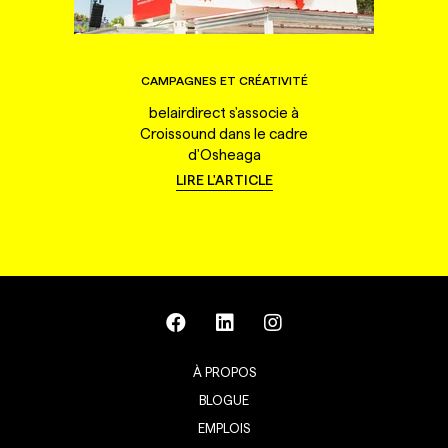
CAMPAGNES ET CRÉATIVITÉ
belairdirect s'associe à
Croissound dans le cadre
d'Osheaga
LIRE L'ARTICLE
À PROPOS
BLOGUE
EMPLOIS